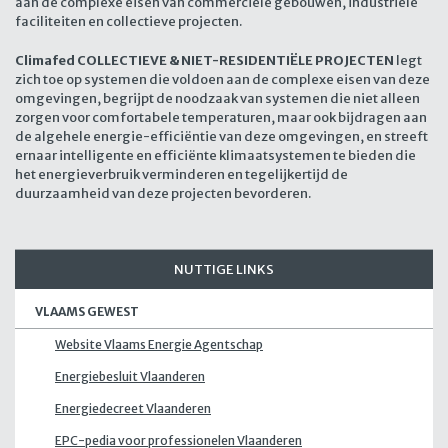
aan de complexe eisen van commerciële gebouwen, industriële
faciliteiten en collectieve projecten.
Climafed COLLECTIEVE & NIET-RESIDENTIËLE PROJECTEN
legt
zich toe op systemen die voldoen aan de complexe eisen van deze
omgevingen, begrijpt de noodzaak van systemen die niet alleen
zorgen voor comfortabele temperaturen, maar ook bijdragen aan
de algehele energie-efficiëntie van deze omgevingen, en streeft
ernaar intelligente en efficiënte klimaatsystemen te bieden die
het energieverbruik verminderen en tegelijkertijd de
duurzaamheid van deze projecten bevorderen.
NUTTIGE LINKS
VLAAMS GEWEST
Website Vlaams Energie Agentschap
Energiebesluit Vlaanderen
Energiedecreet Vlaanderen
EPC-pedia voor professionelen Vlaanderen