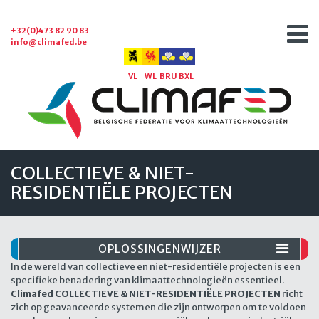
+32(0)473 82 90 83
info@climafed.be
VL
WL
BRU
BXL
COLLECTIEVE & NIET-
RESIDENTIËLE PROJECTEN
OPLOSSINGENWIJZER
In de wereld van collectieve en niet-residentiële projecten is een
specifieke benadering van klimaattechnologieën essentieel.
Climafed COLLECTIEVE & NIET-RESIDENTIËLE PROJECTEN
richt
zich op geavanceerde systemen die zijn ontworpen om te voldoen