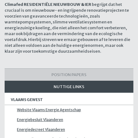
Climafed RESIDENTIËLE NIEUWBOUW & IER
begrijpt dat het
cruciaal is om nieuwbouw- en ingrijpende renovatieprojecten te
voorzien van geavanceerde technologieën, zoals
warmtepompsystemen, slimme ventilatiesystemen en
energiezuinige koeling, die niet alleen het comfort verbeteren,
maar ook bijdragen aan de vermindering van de ecologische
voetafdruk. Hierbij streven we ernaar gebouwen af te leveren die
niet alleen voldoen aan de huidige energienormen, maar ook
klaar zijn voor toekomstige duurzaamheidseisen.
POSITION PAPERS
NUTTIGE LINKS
VLAAMS GEWEST
Website Vlaams Energie Agentschap
Energiebesluit Vlaanderen
Energiedecreet Vlaanderen