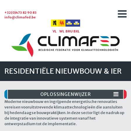
+32(0)473 82 90 83
info@climafed.be
VL
WL
BRU
BXL
RESIDENTIËLE NIEUWBOUW & IER
OPLOSSINGENWIJZER
Moderne nieuwbouw en ingrijpende energetische renovaties
vereisen vooruitstrevende klimaattechnologieën die aansluiten
bij hedendaagse bouwpraktijken. In deze sector ligt de nadruk op
de integratie van innovatieve systemen vanaf het
ontwerpstadium tot de implementatie.