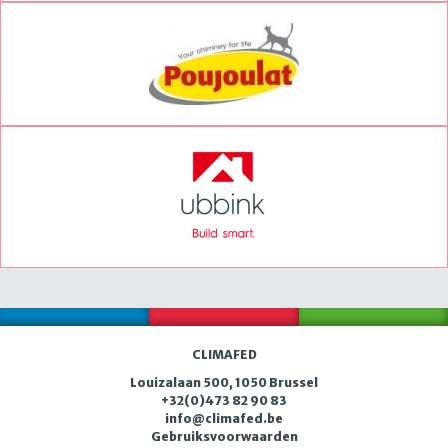
CLIMAFED
Louizalaan 500, 1050 Brussel
+32(0)473 82 90 83
i
n
fo@c
li
maf
ed.
b
e
Gebruiksvoorwaarden