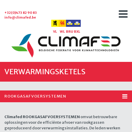
+32(0)473 82 90 83
info@climafed.be
VL
WL
BRU
BXL
VERWARMINGSKETELS
ROOKGASAFVOERSYSTEMEN
Climafed ROOKGASAFVOERSYSTEMEN
omvat betrouwbare
oplossingen voor de efficiënte afvoer van rookgassen
geproduceerd door verwarmingsinstallaties. De leden werken