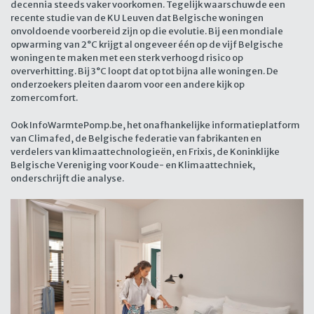
decennia steeds vaker voorkomen. Tegelijk waarschuwde een
recente studie van de KU Leuven dat Belgische woningen
onvoldoende voorbereid zijn op die evolutie. Bij een mondiale
opwarming van 2°C krijgt al ongeveer één op de vijf Belgische
woningen te maken met een sterk verhoogd risico op
oververhitting. Bij 3°C loopt dat op tot bijna alle woningen. De
onderzoekers pleiten daarom voor een andere kijk op
zomercomfort.
Ook InfoWarmtePomp.be, het onafhankelijke informatieplatform
van Climafed, de Belgische federatie van fabrikanten en
verdelers van klimaattechnologieën, en Frixis, de Koninklijke
Belgische Vereniging voor Koude- en Klimaattechniek,
onderschrijft die analyse.