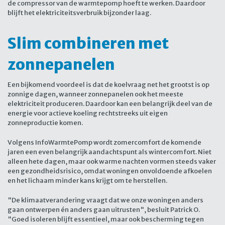
de compressor van de warmtepomp hoeft te werken. Daardoor
blijft het elektriciteitsverbruik bijzonder laag.
Slim combineren met
zonnepanelen
Een bijkomend voordeel is dat de koelvraag net het grootst is op
zonnige dagen, wanneer zonnepanelen ook het meeste
elektriciteit produceren. Daardoor kan een belangrijk deel van de
energie voor actieve koeling rechtstreeks uit eigen
zonneproductie komen.
Volgens InfoWarmtePomp wordt zomercomfort de komende
jaren een even belangrijk aandachtspunt als wintercomfort. Niet
alleen hete dagen, maar ook warme nachten vormen steeds vaker
een gezondheidsrisico, omdat woningen onvoldoende afkoelen
en het lichaam minder kans krijgt om te herstellen.
"De klimaatverandering vraagt dat we onze woningen anders
gaan ontwerpen én anders gaan uitrusten", besluit Patrick O.
"Goed isoleren blijft essentieel, maar ook bescherming tegen