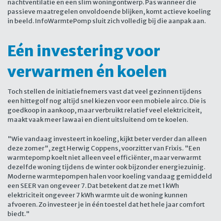
nachtventilatie en een slim woningontwerp. Pas wanneer die
passieve maatregelen onvoldoende blijken, komt actieve koeling
in beeld. InfoWarmtePomp sluit zich volledig bij die aanpak aan.
Eén investering voor
verwarmen én koelen
Toch stellen de initiatiefnemers vast dat veel gezinnen tijdens
een hittegolf nog altijd snel kiezen voor een mobiele airco. Die is
goedkoop in aankoop, maar verbruikt relatief veel elektriciteit,
maakt vaak meer lawaai en dient uitsluitend om te koelen.
"Wie vandaag investeert in koeling, kijkt beter verder dan alleen
deze zomer", zegt Herwig Coppens, voorzitter van Frixis. "Een
warmtepomp koelt niet alleen veel efficiënter, maar verwarmt
dezelfde woning tijdens de winter ook bijzonder energiezuinig.
Moderne warmtepompen halen voor koeling vandaag gemiddeld
een SEER van ongeveer 7. Dat betekent dat ze met 1 kWh
elektriciteit ongeveer 7 kWh warmte uit de woning kunnen
afvoeren. Zo investeer je in één toestel dat het hele jaar comfort
biedt."