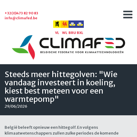
+32(0)473 82 90 83
info@climafed.be
VL
WL
BRU
BXL
Steeds meer hittegolven: "Wie
vandaag investeert in koeling,
kiest best meteen voor een
warmtepomp"
29/06/2026
België beleeft opnieuw een hittegolf. En volgens
klimaatwetenschappers zullen zulke periodes de komende