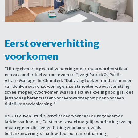
Eerst oververhitting
voorkomen
"Hittegolven zijn geen uitzondering meer, maar worden stilaan
een vast onderdeel van onze zomers", zegt Patrick O., Public
Affairs Manager bij Climafed. "Dat vraagt ook een andere manier
van denken over onze woningen. Eerst moeten we oververhitting
zoveel mogelijk voorkomen. Maar als actieve koeling nodig is, kies
je vandaag beter meteen voor een warmtepomp dan voor een
tijdelijke noodoplossing."
De KU Leuven-studie verwijst daarvoor naar de zogenaamde
ladder van koeling. Eerst moet zoveel mogelijk worden ingezet op
maatregelen die oververhitting voorkomen, zoals
buitenzonwering, schaduw door bomen, ontharding,