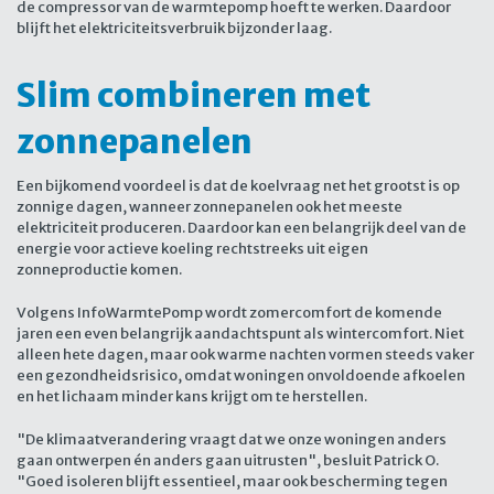
de compressor van de warmtepomp hoeft te werken. Daardoor
blijft het elektriciteitsverbruik bijzonder laag.
Slim combineren met
zonnepanelen
Een bijkomend voordeel is dat de koelvraag net het grootst is op
zonnige dagen, wanneer zonnepanelen ook het meeste
elektriciteit produceren. Daardoor kan een belangrijk deel van de
energie voor actieve koeling rechtstreeks uit eigen
zonneproductie komen.
Volgens InfoWarmtePomp wordt zomercomfort de komende
jaren een even belangrijk aandachtspunt als wintercomfort. Niet
alleen hete dagen, maar ook warme nachten vormen steeds vaker
een gezondheidsrisico, omdat woningen onvoldoende afkoelen
en het lichaam minder kans krijgt om te herstellen.
"De klimaatverandering vraagt dat we onze woningen anders
gaan ontwerpen én anders gaan uitrusten", besluit Patrick O.
"Goed isoleren blijft essentieel, maar ook bescherming tegen