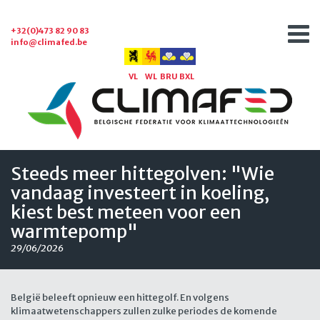
+32(0)473 82 90 83
info@climafed.be
VL
WL
BRU
BXL
Steeds meer hittegolven: "Wie
vandaag investeert in koeling,
kiest best meteen voor een
warmtepomp"
29/06/2026
België beleeft opnieuw een hittegolf. En volgens
klimaatwetenschappers zullen zulke periodes de komende