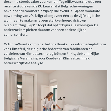
decennia steeds vaker voorkomen. Tegelijk waarschuwde een
recente studie van de KU Leuven dat Belgische woningen
onvoldoende voorbereid zijn op die evolutie. Bij een mondiale
opwarming van 2°C krijgt al ongeveer één op de vijf Belgische
woningen te maken met een sterk verhoogd risico op
oververhitting. Bij 3°C loopt dat op tot bijna alle woningen. De
onderzoekers pleiten daarom voor een andere kijk op
zomercomfort.
Ook InfoWarmtePomp.be, het onafhankelijke informatieplatform
van Climafed, de Belgische federatie van fabrikanten en
verdelers van klimaattechnologieën, en Frixis, de Koninklijke
Belgische Vereniging voor Koude- en Klimaattechniek,
onderschrijft die analyse.