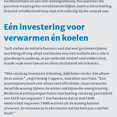
nachtventilatie en een slim woningontwerp. Pas wanneer die
passieve maatregelen onvoldoende blijken, komt actieve koeling
in beeld. InfoWarmtePomp sluit zich volledig bij die aanpak aan.
Eén investering voor
verwarmen én koelen
Toch stellen de initiatiefnemers vast dat veel gezinnen tijdens
een hittegolf nog altijd snel kiezen voor een mobiele airco. Die is
goedkoop in aankoop, maar verbruikt relatief veel elektriciteit,
maakt vaak meer lawaai en dient uitsluitend om te koelen.
"Wie vandaag investeert in koeling, kijkt beter verder dan alleen
deze zomer", zegt Herwig Coppens, voorzitter van Frixis. "Een
warmtepomp koelt niet alleen veel efficiënter, maar verwarmt
dezelfde woning tijdens de winter ook bijzonder energiezuinig.
Moderne warmtepompen halen voor koeling vandaag gemiddeld
een SEER van ongeveer 7. Dat betekent dat ze met 1 kWh
elektriciteit ongeveer 7 kWh warmte uit de woning kunnen
afvoeren. Zo investeer je in één toestel dat het hele jaar comfort
biedt."