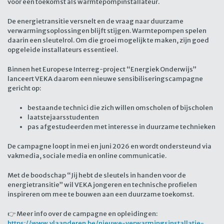
voor een toekomst als warmtepompinstallateur.
De energietransitie versnelt en de vraag naar duurzame
verwarmingsoplossingen blijft stijgen. Warmtepompen spelen
daarin een sleutelrol. Om die groei mogelijk te maken, zijn goed
opgeleide installateurs essentieel.
Binnen het Europese Interreg-project “Energiek Onderwijs”
lanceert VEKA daarom een nieuwe sensibiliseringscampagne
gericht op:
bestaande technici die zich willen omscholen of bijscholen
laatstejaarsstudenten
pas afgestudeerden met interesse in duurzame technieken
De campagne loopt in mei en juni 2026 en wordt ondersteund via
vakmedia, sociale media en online communicatie.
Met de boodschap “Jij hebt de sleutels in handen voor de
energietransitie” wil VEKA jongeren en technische profielen
inspireren om mee te bouwen aan een duurzame toekomst.
👉 Meer info over de campagne en opleidingen:
https://www.vlaanderen.be/nieuwe-verwarmingsinstallatie-