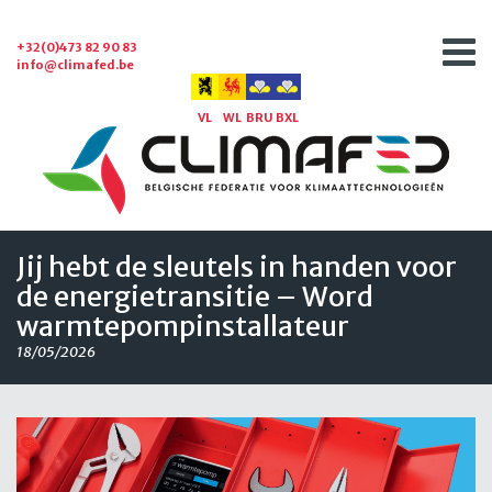
+32(0)473 82 90 83
info@climafed.be
VL
WL
BRU
BXL
Jij hebt de sleutels in handen voor
de energietransitie – Word
warmtepompinstallateur
18/05/2026