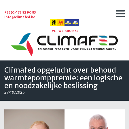
+32(0)473 82 90 83
info@climafed.be
VL
WL
BRU
BXL
Climafed opgelucht over behoud
warmtepomppremie: een logische
en noodzakelijke beslissing
27/10/2025