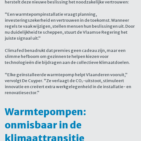
herstelt deze nieuwe beslissing het noodzakelijke vertrouwen:
“Een warmtepompinstallatie vraagt planning,
investeringszekerheid en vertrouwen in de toekomst. Wanneer
regels te vaak wijzigen, stellen mensen hun beslissingen uit. Door
nu duidelijkheid te scheppen, stuurt de Vlaamse Regering het
juiste signaal uit.”
Climafed benadrukt dat premies geen cadeau zijn, maar een
slimme hefboom om gezinnen te helpen kiezen voor
technologieën die bijdragen aan de collectieve klimaatdoelen.
“Elke geïnstalleerde warmtepomp helpt Vlaanderen vooruit,”
vervolgt De Cuyper. “Ze verlaagt de CO₂-uitstoot, stimuleert
innovatie en creëert extra werkgelegenheid in de installatie- en
renovatiesector.”
Warmtepompen:
onmisbaar in de
klimaattransitie