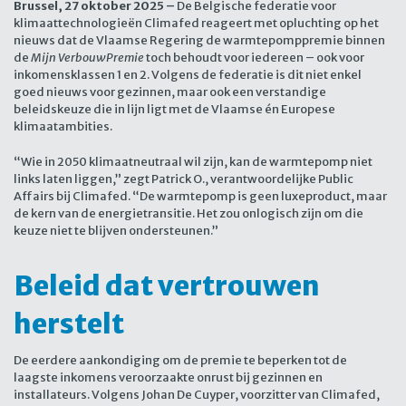
Brussel, 27 oktober 2025 –
De Belgische federatie voor
klimaattechnologieën Climafed reageert met opluchting op het
nieuws dat de Vlaamse Regering de warmtepomppremie binnen
de
Mijn VerbouwPremie
toch behoudt voor iedereen – ook voor
inkomensklassen 1 en 2. Volgens de federatie is dit niet enkel
goed nieuws voor gezinnen, maar ook een verstandige
beleidskeuze die in lijn ligt met de Vlaamse én Europese
klimaatambities.
“Wie in 2050 klimaatneutraal wil zijn, kan de warmtepomp niet
links laten liggen,” zegt Patrick O., verantwoordelijke Public
Affairs bij Climafed. “De warmtepomp is geen luxeproduct, maar
de kern van de energietransitie. Het zou onlogisch zijn om die
keuze niet te blijven ondersteunen.”
Beleid dat vertrouwen
herstelt
De eerdere aankondiging om de premie te beperken tot de
laagste inkomens veroorzaakte onrust bij gezinnen en
installateurs. Volgens Johan De Cuyper, voorzitter van Climafed,