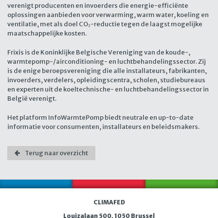
verenigt producenten en invoerders die energie-efficiënte
oplossingen aanbieden voor verwarming, warm water, koeling en
ventilatie, met als doel CO₂-reductie tegen de laagst mogelijke
maatschappelijke kosten.
Frixis is de Koninklijke Belgische Vereniging van de koude-,
warmtepomp-/airconditioning- en luchtbehandelingssector. Zij
is de enige beroepsvereniging die alle installateurs, fabrikanten,
invoerders, verdelers, opleidingscentra, scholen, studiebureaus
en experten uit de koeltechnische- en luchtbehandelingssector in
België verenigt.
Het platform InfoWarmtePomp biedt neutrale en up-to-date
informatie voor consumenten, installateurs en beleidsmakers.
Terug naar overzicht
CLIMAFED
Louizalaan 500, 1050 Brussel