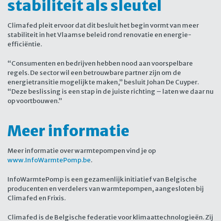
stabiliteit als sleutel
Climafed pleit ervoor dat dit besluit het begin vormt van meer
stabiliteit in het Vlaamse beleid rond renovatie en energie-
efficiëntie.
“Consumenten en bedrijven hebben nood aan voorspelbare
regels. De sector wil een betrouwbare partner zijn om de
energietransitie mogelijk te maken,” besluit Johan De Cuyper.
“Deze beslissing is een stap in de juiste richting – laten we daar nu
op voortbouwen.”
Meer informatie
Meer informatie over warmtepompen vind je op
www.InfoWarmtePomp.be
.
InfoWarmtePomp is een gezamenlijk initiatief van Belgische
producenten en verdelers van warmtepompen, aangesloten bij
Climafed en Frixis.
Climafed is de Belgische federatie voor klimaattechnologieën. Zij