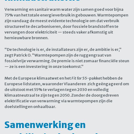
Verwarming en sanitair warm water zijn samen goed voor bijna
75% van het totale energieverbruik in gebouwen. Warmtepompen
zijn vandaag de meest evidente technologie om dat verbruik
structureel te decarboniseren, door fossiele brandstoffen te
vervangen door elektriciteit — steeds vaker afkomstig uit
hernieuwbare bronnen.
“De technologie is er, de installateurs zijn er, de ambitie is er,”
zegt Patrick O. “Warmtepompen zijn de ruggengraat van
fossielvrije verwarming. De premie is niet zomaar financiële steun
— ze is een investering in onze toekomst.”
Met de Europese klimaatwet en het
Fit for 55
-pakket hebben de
Europese lidstaten, waaronder Vlaanderen zich geëngageerd om
de uitstoot met 55% te verlagen tegen 2030 en volledig
klimaatneutraal te zijn tegen 2050. Zonder de doorgedreven
elektrificatie van verwarming via warmtepompen zijn die
doelstellingen onhaalbaar.
Samenwerking en