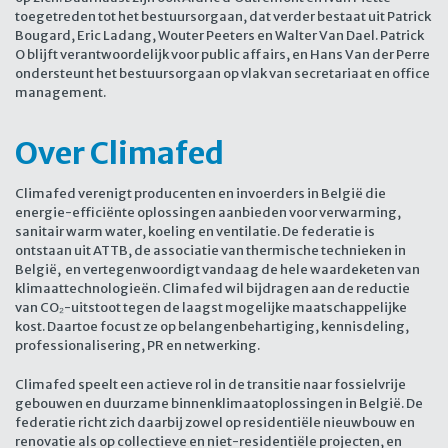
toegetreden tot het bestuursorgaan, dat verder bestaat uit Patrick
Bougard, Eric Ladang, Wouter Peeters en Walter Van Dael. Patrick
O blijft verantwoordelijk voor public affairs, en Hans Van der Perre
ondersteunt het bestuursorgaan op vlak van secretariaat en office
management.
Over Climafed
Climafed verenigt producenten en invoerders in België die
energie-efficiënte oplossingen aanbieden voor verwarming,
sanitair warm water, koeling en ventilatie. De federatie is
ontstaan uit ATTB, de associatie van thermische technieken in
België, en vertegenwoordigt vandaag de hele waardeketen van
klimaattechnologieën. Climafed wil bijdragen aan de reductie
van CO₂-uitstoot tegen de laagst mogelijke maatschappelijke
kost. Daartoe focust ze op belangenbehartiging, kennisdeling,
professionalisering, PR en netwerking.
Climafed speelt een actieve rol in de transitie naar fossielvrije
gebouwen en duurzame binnenklimaatoplossingen in België. De
federatie richt zich daarbij zowel op residentiële nieuwbouw en
renovatie als op collectieve en niet-residentiële projecten, en