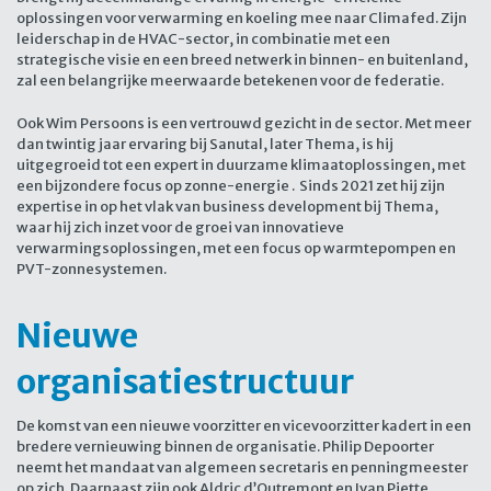
oplossingen voor verwarming en koeling mee naar Climafed. Zijn
leiderschap in de HVAC-sector, in combinatie met een
strategische visie en een breed netwerk in binnen- en buitenland,
zal een belangrijke meerwaarde betekenen voor de federatie.
Ook Wim Persoons is een vertrouwd gezicht in de sector. Met meer
dan twintig jaar ervaring bij Sanutal, later Thema, is hij
uitgegroeid tot een expert in duurzame klimaatoplossingen, met
een bijzondere focus op zonne-energie . Sinds 2021 zet hij zijn
expertise in op het vlak van business development bij Thema,
waar hij zich inzet voor de groei van innovatieve
verwarmingsoplossingen, met een focus op warmtepompen en
PVT-zonnesystemen.
Nieuwe
organisatiestructuur
De komst van een nieuwe voorzitter en vicevoorzitter kadert in een
bredere vernieuwing binnen de organisatie. Philip Depoorter
neemt het mandaat van algemeen secretaris en penningmeester
op zich. Daarnaast zijn ook Aldric d’Outremont en Ivan Piette