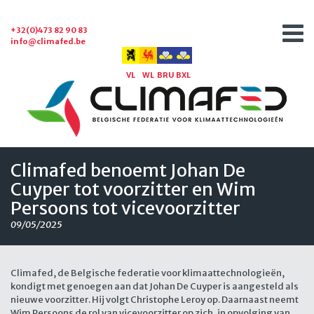
+32(0)473 82 90 83
info@climafed.be
VL
WL
BRU
BXL
Climafed benoemt Johan De
Cuyper tot voorzitter en Wim
Persoons tot vicevoorzitter
09/05/2025
Climafed, de Belgische federatie voor klimaattechnologieën,
kondigt met genoegen aan dat Johan De Cuyper is aangesteld als
nieuwe voorzitter. Hij volgt Christophe Leroy op. Daarnaast neemt
Wim Persoons de rol van vicevoorzitter op zich, in opvolging van