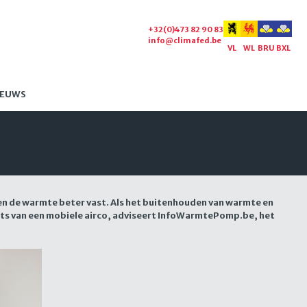
+32(0)473 82 90 83
info@climafed.be
VL
WL
BRU
BXL
IEUWS
en de warmte beter vast. Als het buitenhouden van warmte en
s van een mobiele airco, adviseert InfoWarmtePomp.be, het