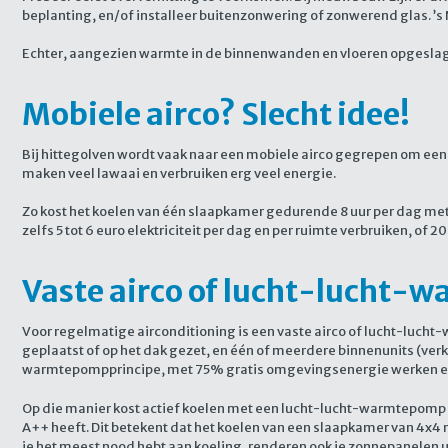
beplanting, en/of installeer buitenzonwering of zonwerend glas. ’s 
Echter, aangezien warmte in de binnenwanden en vloeren opgeslagen 
Mobiele airco? Slecht idee!
Bij hittegolven wordt vaak naar een mobiele airco gegrepen om een
maken veel lawaai en verbruiken erg veel energie.
Zo kost het koelen van één slaapkamer gedurende 8 uur per dag met 
zelfs 5 tot 6 euro elektriciteit per dag en per ruimte verbruiken, of 
Vaste airco of lucht-lucht-
Voor regelmatige airconditioning is een vaste airco of lucht-luc
geplaatst of op het dak gezet, en één of meerdere binnenunits (ve
warmtepompprincipe, met 75% gratis omgevingsenergie werken en
Op die manier kost actief koelen met een lucht-lucht-warmtepomp
A++ heeft. Dit betekent dat het koelen van een slaapkamer van 4x4 m
je het meest nood hebt aan koeling, renderen ook je zonnepanelen u