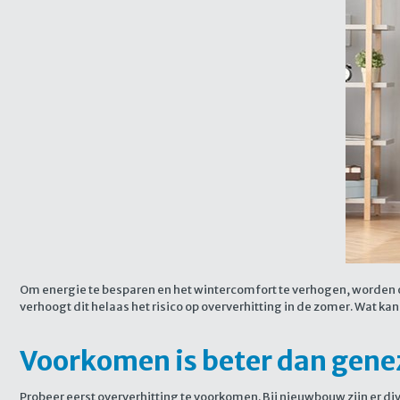
Om energie te besparen en het wintercomfort te verhogen, worden 
verhoogt dit helaas het risico op oververhitting in de zomer. Wat ka
Voorkomen is beter dan gene
Probeer eerst oververhitting te voorkomen. Bij nieuwbouw zijn er d