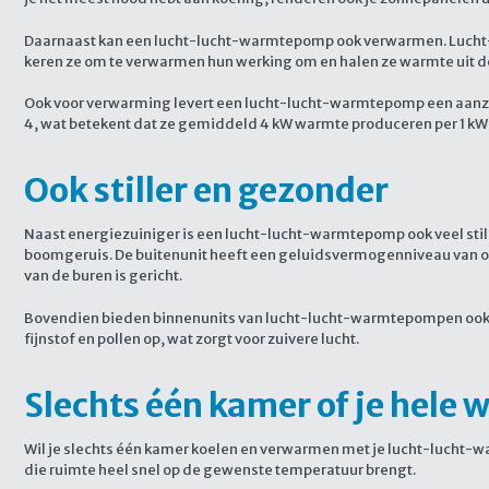
Daarnaast kan een lucht-lucht-warmtepomp ook verwarmen. Lucht-
keren ze om te verwarmen hun werking om en halen ze warmte uit d
Ook voor verwarming levert een lucht-lucht-warmtepomp een aanz
4, wat betekent dat ze gemiddeld 4 kW warmte produceren per 1 kW e
Ook stiller en gezonder
Naast energiezuiniger is een lucht-lucht-warmtepomp ook veel still
boomgeruis. De buitenunit heeft een geluidsvermogenniveau van ong
van de buren is gericht.
Bovendien bieden binnenunits van lucht-lucht-warmtepompen ook lu
fijnstof en pollen op, wat zorgt voor zuivere lucht.
Slechts één kamer of je hele
Wil je slechts één kamer koelen en verwarmen met je lucht-lucht
die ruimte heel snel op de gewenste temperatuur brengt.