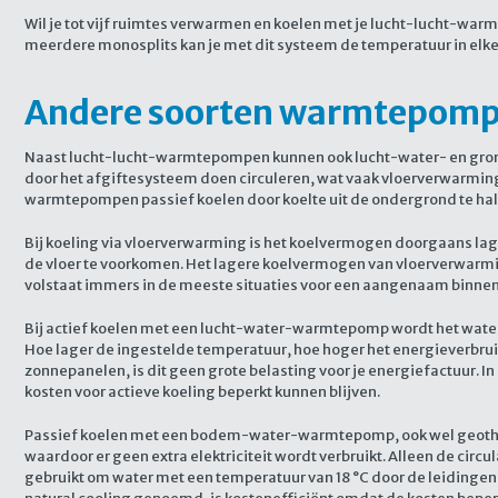
Wil je tot vijf ruimtes verwarmen en koelen met je lucht-lucht-war
meerdere monosplits kan je met dit systeem de temperatuur in elke
Andere soorten warmtepompe
Naast lucht-lucht-warmtepompen kunnen ook lucht-water- en gron
door het afgiftesysteem doen circuleren, wat vaak vloerverwarm
warmtepompen passief koelen door koelte uit de ondergrond te hal
Bij koeling via vloerverwarming is het koelvermogen doorgaans lag
de vloer te voorkomen. Het lagere koelvermogen van vloerverwarmi
volstaat immers in de meeste situaties voor een aangenaam binne
Bij actief koelen met een lucht-water-warmtepomp wordt het wate
Hoe lager de ingestelde temperatuur, hoe hoger het energieverbrui
zonnepanelen, is dit geen grote belasting voor je energiefactuur.
kosten voor actieve koeling beperkt kunnen blijven.
Passief koelen met een bodem-water-warmtepomp, ook wel geothe
waardoor er geen extra elektriciteit wordt verbruikt. Alleen de ci
gebruikt om water met een temperatuur van 18 °C door de leidingen 