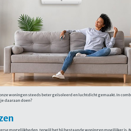
onze woningen steeds beter geïsoleerd en luchtdicht gemaakt. In com
n je daaraan doen?
zen
iverse mogelijkheden, terwijl het bij bestaande woningen moeilijker is