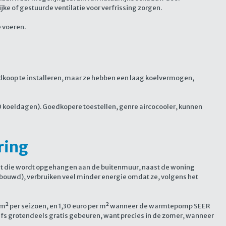
ke of gestuurde ventilatie voor verfrissing zorgen.
 voeren.
edkoop te installeren, maar ze hebben een laag koelvermogen,
40 koeldagen). Goedkopere toestellen, genre aircocooler, kunnen
ring
nit die wordt opgehangen aan de buitenmuur, naast de woning
ebouwd), verbruiken veel minder energie omdat ze, volgens het
 m² per seizoen, en 1,30 euro per m² wanneer de warmtepomp SEER
elfs grotendeels gratis gebeuren, want precies in de zomer, wanneer