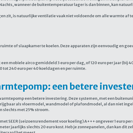
Nachts, wanneer de buitentemperatuur lager is dan binnen, kan natuurlij
zit, is natuurlijke ventilatie vaak niet voldoende om alle warmte af te
 ruimte of slaapkamer te koelen. Deze apparaten zijn eenvoudig en go
een mobiele airco gemiddeld 3 euro per dag, of 120 euro per jaar (bij 
200 tot 240 euro per 40 koeldagen en per ruimte.
warmtepomp: een betere investe
ht-warmtepomp een betere investering. Deze systemen, met een buitenu
rkrijgbaar als vloermodel, wandmodel of plafondmodel, al dan niet ing
 slechts met 25% stroom.
 met SEER (seizoensrendement voor koeling) A+++ ongeveer 1 euro per
eter jaarlijks slechts 20 euro kost. Heb je zonnepanelen, dan kan dit z
iteraard het meest.