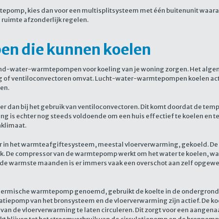
mtepomp, kies dan voor een multisplitsysteem met één buitenunit waaraan
 ruimte afzonderlijk regelen.
n die kunnen koelen
d-water-warmtepompen voor koeling van je woning zorgen. Het algem
ing of ventiloconvectoren omvat. Lucht-water-warmtepompen koelen ac
en.
er dan bij het gebruik van ventiloconvectoren. Dit komt doordat de te
ng is echter nog steeds voldoende om een huis effectief te koelen en
nklimaat.
r in het warmteafgiftesysteem, meestal vloerverwarming, gekoeld. De 
k. De compressor van de warmtepomp werkt om het water te koelen, wat e
 In de warmste maanden is er immers vaak een overschot aan zelf opgew
rmische warmtepomp genoemd, gebruikt de koelte in de ondergrond om
rculatiepomp van het bronsysteem en de vloerverwarming zijn actief. De 
van de vloerverwarming te laten circuleren. Dit zorgt voor een aangenaa