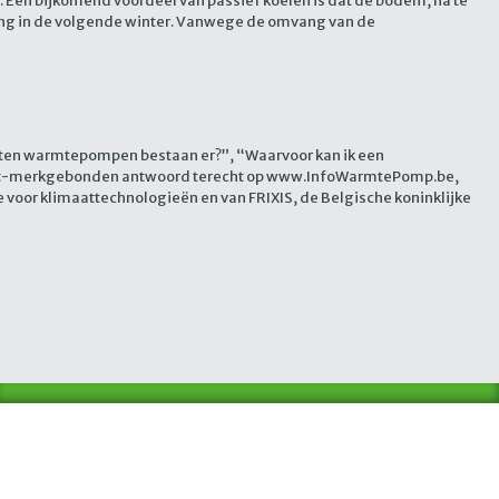
. Een bijkomend voordeel van passief koelen is dat de bodem, na te
ing in de volgende winter. Vanwege de omvang van de
rten warmtepompen bestaan er?”, “Waarvoor kan ik een
niet-merkgebonden antwoord terecht op www.InfoWarmtePomp.be,
 voor klimaattechnologieën en van FRIXIS, de Belgische koninklijke