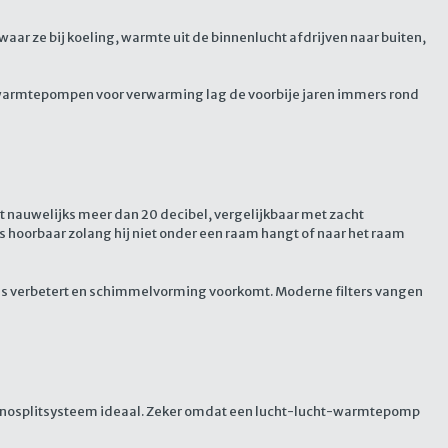
e bij koeling, warmte uit de binnenlucht afdrijven naar buiten,
warmtepompen voor verwarming lag de voorbije jaren immers rond
t nauwelijks meer dan 20 decibel, vergelijkbaar met zacht
 hoorbaar zolang hij niet onder een raam hangt of naar het raam
is verbetert en schimmelvorming voorkomt. Moderne filters vangen
monosplitsysteem ideaal. Zeker omdat een lucht-lucht-warmtepomp