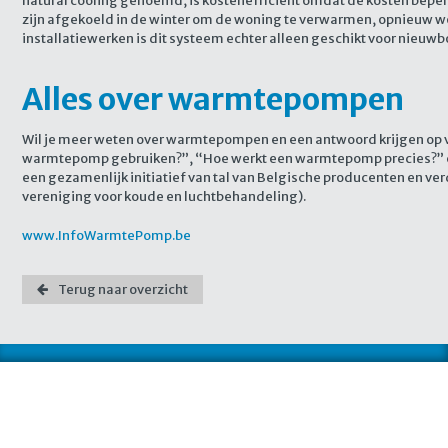
natural cooling genoemd, is kostenefficiënt omdat de kosten beperk
zijn afgekoeld in de winter om de woning te verwarmen, opnieuw w
installatiewerken is dit systeem echter alleen geschikt voor nieuw
Alles over warmtepompen
Wil je meer weten over warmtepompen en een antwoord krijgen op 
warmtepomp gebruiken?”, “Hoe werkt een warmtepomp precies?” e
een gezamenlijk initiatief van tal van Belgische producenten en v
vereniging voor koude en luchtbehandeling).
www.InfoWarmtePomp.be
Terug naar overzicht