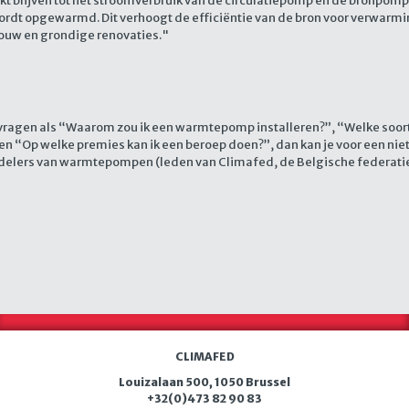
t blijven tot het stroomverbruik van de circulatiepomp en de bronpomp
ordt opgewarmd. Dit verhoogt de efficiëntie van de bron voor verwarm
bouw en grondige renovaties."
vragen als “Waarom zou ik een warmtepomp installeren?”, “Welke soo
n “Op welke premies kan ik een beroep doen?”, dan kan je voor een 
erdelers van warmtepompen (leden van Climafed, de Belgische federatie
CLIMAFED
Louizalaan 500, 1050 Brussel
+32(0)473 82 90 83