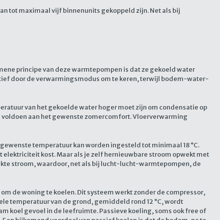
 tot maximaal vijf binnenunits gekoppeld zijn. Net als bij
ene principe van deze warmtepompen is dat ze gekoeld water
tief door de verwarmingsmodus om te keren, terwijl bodem-water-
mperatuur van het gekoelde water hoger moet zijn om condensatie op
 te voldoen aan het gewenste zomercomfort. Vloerverwarming
gewenste temperatuur kan worden ingesteld tot minimaal 18 °C.
lektriciteit kost. Maar als je zelf hernieuwbare stroom opwekt met
ekte stroom, waardoor, net als bij lucht-lucht-warmtepompen, de
 de woning te koelen. Dit systeem werkt zonder de compressor,
koele temperatuur van de grond, gemiddeld rond 12 °C, wordt
m koel gevoel in de leefruimte. Passieve koeling, soms ook free of