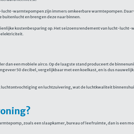
lucht-warmtepompen zijn immers omkeerbare warmtepompen. Daar waar z
e buitenlucht en brengen deze naar binnen.
ienlijke kostenbesparing op. Het seizoensrendement van lucht-lucht-
lektriciteit.
er dan een mobiele airco. Op de laagste stand produceert de binnenuni
eveer 50 decibel, vergelijkbaar met een koelkast, en is dus nauwelijks
chtontvochtiging en luchtzuivering, wat de luchtkwaliteit binnenshu
 woning?
-warmtepomp, zoals een slaapkamer, bureau of leefruimte, dan is een 