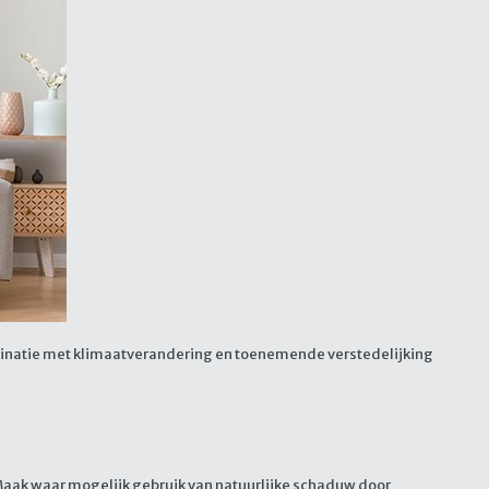
binatie met klimaatverandering en toenemende verstedelijking
. Maak waar mogelijk gebruik van natuurlijke schaduw door