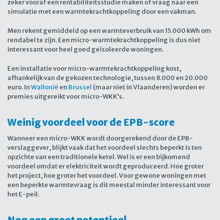
zeker vooraf een rentabiliteitsstudie maken of vraag naar een
simulatie met een warmtekrachtkoppeling door een vakman.
Men rekent gemiddeld op een warmteverbruik van 15.000 kWh om
rendabel te zijn. Een micro-warmtekrachtkoppeling is dus niet
interessant voor heel goed geïsoleerde woningen.
Een installatie voor micro-warmtekrachtkoppeling kost,
afhankelijk van de gekozen technologie, tussen 8.000 en 20.000
euro. In
Wallonië
en
Brussel
(maar niet in Vlaanderen) worden er
premies uitgereikt voor micro-WKK’s.
Weinig voordeel voor de EPB-score
Wanneer een micro-WKK wordt doorgerekend door de EPB-
verslaggever, blijkt vaak dat het voordeel slechts beperkt is ten
opzichte van een traditionele ketel. Wel is er een bijkomend
voordeel omdat er elektriciteit wordt geproduceerd. Hoe groter
het project, hoe groter het voordeel. Voor gewone woningen met
een beperkte warmtevraag is dit meestal minder interessant voor
het E-peil.