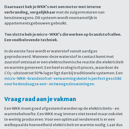
Daarnaast heb je WKK’s met een motor met interne
verbranding, vergelijkbaar
met de zuigermotoren van
benzinewagens. Dit systeem wordt voornamelijk in
appartementsgebouwen gebruikt.
Ten slotte heb je micro-WKK’s die werken op brandstofcellen.
Een veelbelovende techniek.
In de eerste fase wordt er waterstof vanuit aardgas
geproduceerd. Wanneer deze waterstof in contact komt met
zuurstof ontstaat er een elektrochemische reactie die elektriciteit
en warmte genereert. Een heel ecologisch proces, waardoor de
CO
-uitstoot tot 50% lager ligt dan bij traditionele systemen. Een
2
micro-WKK-brandstofcel-verwarmingsketel is perfect geschikt
voor hedendaagse een- en tweegezinswoningen.
Vraag raad aan je vakman
Een WKK moet goed afgestemd worden op de elektriciteits- en
warmtebehoefte. Een WKK mag immers niet teveel maar ook niet
te weinig produceren. Voor een optimaal rendement is er een
welbepaalde hoeveelheid elektriciteit en warmte nodig. Laat dus