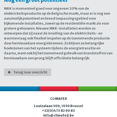
Nog een groot potentieel
WKK is momenteel goed voor ongeveer 20% van de
elektriciteitsproductie op de Belgische markt, maar er is nog een
aanzienlijk potentieel en breed toepassingsgebied voor
bijkomende installaties, zowel op de residentiële markt als voor
grotere gebouwen. Nieuwe WKK-installaties worden zo
ontworpen dat zij naast de invulling van de elektriciteits- en
warmtevraag ook flexibel inspelen op de toenemende productie
door hernieuwbare energiebronnen. Zo blijven ze belangrijke
hoekstenen van het systeem tijdens de energietransitie en
daarna, want ook bij het toenemend gebruik van brandstoffen van
hernieuwbare oorsprong blijft efficiëntie belangrijk.
Terug naar overzicht
CLIMAFED
Louizalaan 500, 1050 Brussel
+32(0)473 82 90 83
i
nfo@cli
mafe
d
.
b
e