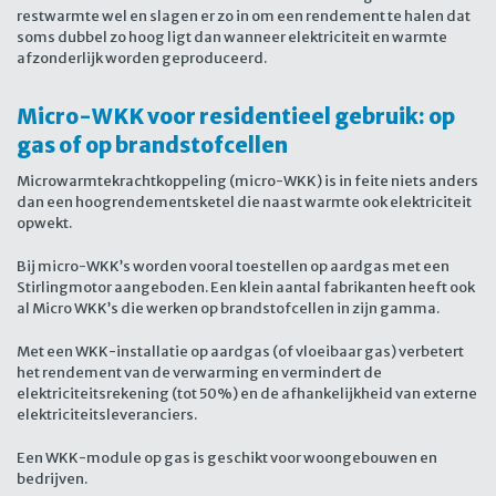
restwarmte wel en slagen er zo in om een rendement te halen dat
soms dubbel zo hoog ligt dan wanneer elektriciteit en warmte
afzonderlijk worden geproduceerd.
Micro-WKK voor residentieel gebruik: op
gas of op brandstofcellen
Microwarmtekrachtkoppeling (micro-WKK) is in feite niets anders
dan een hoogrendementsketel die naast warmte ook elektriciteit
opwekt.
Bij micro-WKK’s worden vooral toestellen op aardgas met een
Stirlingmotor aangeboden. Een klein aantal fabrikanten heeft ook
al Micro WKK’s die werken op brandstofcellen in zijn gamma.
Met een WKK-installatie op aardgas (of vloeibaar gas) verbetert
het rendement van de verwarming en vermindert de
elektriciteitsrekening (tot 50%) en de afhankelijkheid van externe
elektriciteitsleveranciers.
Een WKK-module op gas is geschikt voor woongebouwen en
bedrijven.