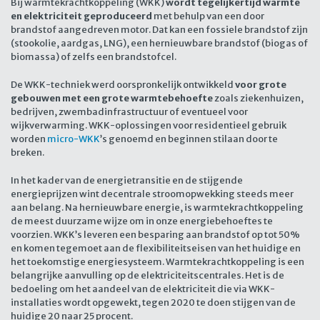
Bij warmtekrachtkoppeling (WKK)
wordt tegelijkertijd warmte
en elektriciteit geproduceerd
met behulp van een door
brandstof aangedreven motor. Dat kan een fossiele brandstof zijn
(stookolie, aardgas, LNG), een hernieuwbare brandstof (biogas of
biomassa) of zelfs een brandstofcel.
De WKK-techniek werd oorspronkelijk ontwikkeld
voor grote
gebouwen met een grote warmtebehoefte
zoals ziekenhuizen,
bedrijven, zwembadinfrastructuur of eventueel voor
wijkverwarming. WKK-oplossingen voor residentieel gebruik
worden
micro-WKK
’s genoemd en beginnen stilaan door te
breken.
In het kader van de energietransitie en de stijgende
energieprijzen wint decentrale stroomopwekking steeds meer
aan belang. Na hernieuwbare energie, is warmtekrachtkoppeling
de meest duurzame wijze om in onze energiebehoeftes te
voorzien. WKK’s leveren een besparing aan brandstof op tot 50%
en komen tegemoet aan de flexibiliteitseisen van het huidige en
het toekomstige energiesysteem. Warmtekrachtkoppeling is een
belangrijke aanvulling op de elektriciteitscentrales. Het is de
bedoeling om het aandeel van de elektriciteit die via WKK-
installaties wordt opgewekt, tegen 2020 te doen stijgen van de
huidige 20 naar 25 procent.