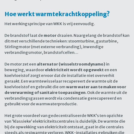
Hoe werkt warmtekrachtkoppeling?
Het werkingsprincipe van WKK is vrij eenvoudig.
De brandstof laat de
motor
draaien. Naargelang de brandstof kan
dit met verschillende technieken: stoomturbine, gasturbine,
Stirlingmotor (met externe verbranding), inwendige
verbrandingsmotor, brandstofcellen…
De motor zet een
alternator (wisselstroomdynamo)
in
beweging, waardoor
elektriciteit wordt opgewekt
en een
koelvloeistof zorgt ervoor dat de installatie niet oververhit
geraakt. Een warmtewisselaar recupereert de warmte uit de
koelvloeistof en gebruikt die om
warm water aan te maken voor
de verwarming of sanitaire toepassingen
. Ook de warmte uit de
verbrandingsgassen wordt via condensatie gerecupereerd en
gebruikt voor de warmwaterproductie.
Het grote voordeel van gedecentraliseerde WKK’s ten opzichte
van ‘klassieke’ elektriciteitscentrales is duidelijk. De warmte die
bij de opwekking van elektriciteit ontstaat, gaat in die centrales
steeds als restwarmte verloren. WKK-installaties gebruiken die