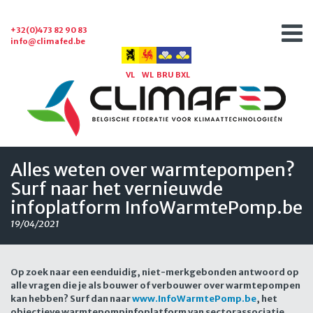
+32(0)473 82 90 83
info@climafed.be
VL
WL
BRU
BXL
Alles weten over warmtepompen?
Surf naar het vernieuwde
infoplatform InfoWarmtePomp.be
19/04/2021
Op zoek naar een eenduidig, niet-merkgebonden antwoord op
alle vragen die je als bouwer of verbouwer over warmtepompen
kan hebben? Surf dan naar
www.InfoWarmtePomp.be
, het
objectieve warmtepompinfoplatform van sectorassociatie