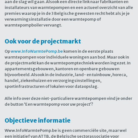
aan de slag wil gaan. Alsook een directe link naar fabrikanten en
installateurs van warmtepompen en een actueel overzicht van alle
premies waarop je in de 3 Belgische gewesten recht hebt als je je
verwarmingsinstallatie door een warmtepomp of
warmtepompboiler vervangt.
Ook voor de projectmarkt
Op
www.InfoWarmtePomp.be
komen in de eerste plaats
warmtepompen voor individuele woningen aan bod. Maar ook in
de projectmarkt kan de warmtepomptechniek worden ingezet. In
appartementsgebouwen, kantoren en openbare gebouwen
bijvoorbeeld. Alsook in de industrie, land- en tuinbouw, horeca,
handel, ziekenhuizen en verzorgingsinstellingen,
sportinfrastructuren of lokalen voor dataopslag.
Alle info over deze niet-particuliere warmtepompen vind je onder
de button ‘Een warmtepomp voor uw project’?
Objectieve informatie
Www.InfoWarmtePomp.be is geen commerciële site, maar wel
een initiatief van ATTB, de Belgische sectorassociatie voor