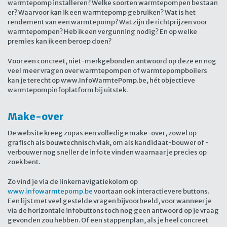
warmtepomp installeren? Welke soorten warmtepompen bestaan
er? Waarvoor kan ik een warmtepomp gebruiken? Wat is het
rendement van een warmtepomp? Wat zijn de richtprijzen voor
warmtepompen? Heb ik een vergunning nodig? En op welke
premies kan ik een beroep doen?
Voor een concreet, niet-merkgebonden antwoord op deze en nog
veel meer vragen over warmtepompen of warmtepompboilers
kan je terecht op www.InfoWarmtePomp.be, hét objectieve
warmtepompinfoplatform bij uitstek.
Make-over
De website kreeg zopas een volledige make-over, zowel op
grafisch als bouwtechnisch vlak, om als kandidaat-bouwer of -
verbouwer nog sneller de info te vinden waarnaar je precies op
zoek bent.
Zo vind je via de linkernavigatiekolom op
www.infowarmtepomp.be
voortaan ook interactievere buttons.
Een lijst met veel gestelde vragen bijvoorbeeld, voor wanneer je
via de horizontale infobuttons toch nog geen antwoord op je vraag
gevonden zou hebben. Of een stappenplan, als je heel concreet