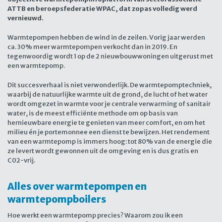
ATTB en beroepsfederatie WPAC, dat zopas volledig werd
vernieuwd.
Warmtepompen hebben de wind in de zeilen. Vorig jaar werden
ca. 30% meer warmtepompen verkocht dan in 2019. En
tegenwoordig wordt 1 op de 2 nieuwbouwwoningen uitgerust met
een warmtepomp.
Dit succesverhaal is niet verwonderlijk. De warmtepomptechniek,
waarbij de natuurlijke warmte uit de grond, de lucht of het water
wordt omgezet in warmte voor je centrale verwarming of sanitair
water, is de meest efficiënte methode om op basis van
hernieuwbare energie te genieten van meer comfort, en om het
milieu én je portemonnee een dienst te bewijzen. Het rendement
van een warmtepomp is immers hoog: tot 80% van de energie die
ze levert wordt gewonnen uit de omgeving en is dus gratis en
C02-vrij.
Alles over warmtepompen en
warmtepompboilers
Hoe werkt een warmtepomp precies? Waarom zou ik een