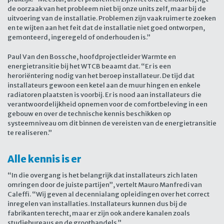
de oorzaak van het probleem niet bij onze units zelf, maar bij de
uitvoering van de installatie. Problemen zijn vaak ruimer te zoeken
en te wijten aan het feit dat de installatie niet goed ontworpen,
gemonteerd, ingeregeld of onderhouden is.”
Paul Van den Bossche, hoofdprojectleider Warmte en
energietransitie bij het WTCB beaamt dat. “Er is een
heroriëntering nodig van het beroep installateur. De tijd dat
installateurs gewoon een ketel aan de muur hingen en enkele
radiatoren plaatsten is voorbij. Er is nood aan installateurs die
verantwoordelijkheid opnemen voor de comfortbeleving in een
gebouw en over de technische kennis beschikken op
systeemniveau om dit binnen de vereisten van de energietransitie
te realiseren.”
Alle kennis is er
“In die overgang is het belangrijk dat installateurs zich laten
omringen door de juiste partijen”, vertelt Mauro Manfredi van
Caleffi. “Wij geven al decennialang opleidingen over het correct
inregelen van installaties. Installateurs kunnen dus bij de
fabrikanten terecht, maar er zijn ook andere kanalen zoals
studiebureaus en de groothandels.”