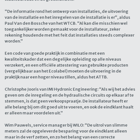
“De informatie rond het ontwerp van installaties, de uitvoering
van de installatie en het inregelen van de installatie is er”, aldus
Paul Van den Bossche van het WTCB. “Al kan die misschien wel
toegankelijker worden gemaakt voor de installateur, zeker
rekening houdende met het feit dat installaties steeds complexer
worden.”
Een code van goede praktijk in combinatie met een
kwaliteitskader dat een degelijke opleiding op alle niveaus
verzekert, en een officiële attestering van gebruikte producten
(vergelijkbaar aan het Ecolabel) moeten de uitvoering in de
praktijk naar een hoger niveau tillen, aldus het ATTB.
Christophe Jooris van IMI Hydronic Engineering: “Als wij het advies
geven om de inregeling en de hydraulische circuits op elkaar af te
stemmen, is dat geen verkoopspraatje. De installateur heeft er
alle belang bij om dit goed uit te voeren, en ook de eindklant haalt
er alleen maar voordelen uit.”
Wim Pauwels, service manager bij WILO: “De uitrol van slimme
meters zal de opgeleverde besparing voor de eindklant alleen
maar in de verf zetten, en zo het belang van een correcte