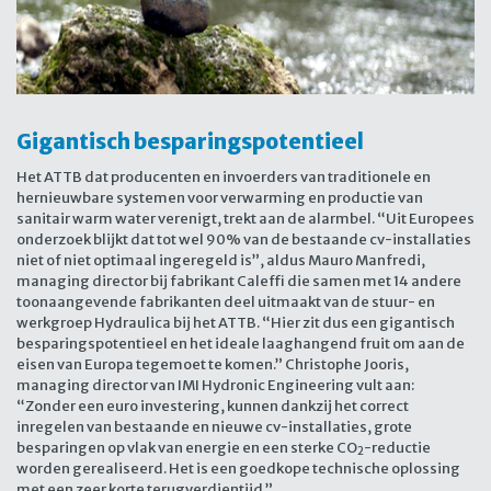
Gigantisch besparingspotentieel
Het ATTB dat producenten en invoerders van traditionele en
hernieuwbare systemen voor verwarming en productie van
sanitair warm water verenigt, trekt aan de alarmbel. “Uit Europees
onderzoek blijkt dat tot wel 90% van de bestaande cv-installaties
niet of niet optimaal ingeregeld is”, aldus Mauro Manfredi,
managing director bij fabrikant Caleffi die samen met 14 andere
toonaangevende fabrikanten deel uitmaakt van de stuur- en
werkgroep Hydraulica bij het ATTB. “Hier zit dus een gigantisch
besparingspotentieel en het ideale laaghangend fruit om aan de
eisen van Europa tegemoet te komen.” Christophe Jooris,
managing director van IMI Hydronic Engineering vult aan:
“Zonder een euro investering, kunnen dankzij het correct
inregelen van bestaande en nieuwe cv-installaties, grote
besparingen op vlak van energie en een sterke CO
-reductie
2
worden gerealiseerd. Het is een goedkope technische oplossing
met een zeer korte terugverdientijd.”