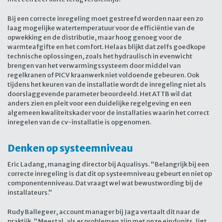
Bij een correcte inregeling moet gestreefd worden naar een zo
laag mogelijke watertemperatuur voor de efficiëntie van de
opwekking en de distributie, maar hoog genoeg voor de
warmteafgifte en het comfort. Helaas blijkt dat zelfs goedkope
technische oplossingen, zoals het hydraulisch in evenwicht
brengen van het verwarmingssysteem door middel van
regelkranen of PICV kraanwerk niet voldoende gebeuren. Ook
tijdens het keuren van de installatie wordt de inregeling niet als
doorslaggevende parameter beoordeeld. Het ATTB wil dat
anders zien en pleit voor een duidelijke regelgeving en een
algemeen kwaliteitskader voor de installaties waarin het correct
inregelen van de cv-installatie is opgenomen.
Denken op systeemniveau
Eric Ladang, managing director bij Aqualisys. “Belangrijk bij een
correcte inregeling is dat dit op systeemniveau gebeurt en niet op
componentenniveau. Dat vraagt wel wat bewustwording bij de
installateurs.”
Rudy Ballegeer, account manager bij Jaga vertaalt dit naar de
praktijk. “Meestal, als er problemen zijn met onze eindunits, ligt