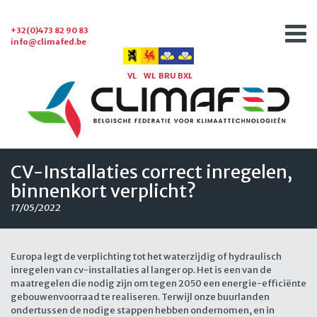
+32(0)473 82 90 83
info@climafed.be
VL
WL
BRU
BXL
CV-Installaties correct inregelen,
binnenkort verplicht?
17/05/2022
Europa legt de verplichting tot het waterzijdig of hydraulisch
inregelen van cv-installaties al langer op. Het is een van de
maatregelen die nodig zijn om tegen 2050 een energie-efficiënte
gebouwenvoorraad te realiseren. Terwijl onze buurlanden
ondertussen de nodige stappen hebben ondernomen, en in