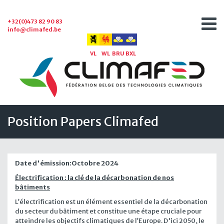
+32(0)473 82 90 83
info@climafed.be
VL
WL
BRU
BXL
Position Papers Climafed
Date d'émission:
Octobre 2024
Électrification : la clé de la décarbonation de nos
bâtiments
L’électrification est un élément essentiel de la décarbonation
du secteur du bâtiment et constitue une étape cruciale pour
atteindre les objectifs climatiques de l’Europe. D'ici 2050, le