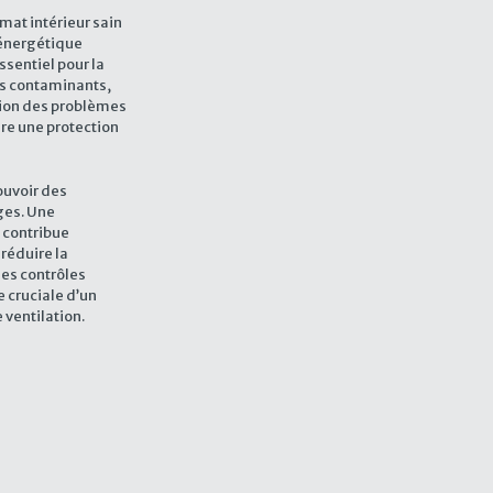
imat intérieur sain
 énergétique
ssentiel pour la
les contaminants,
ntion des problèmes
ffre une protection
ouvoir des
ages. Une
s contribue
réduire la
des contrôles
 cruciale d’un
ventilation.