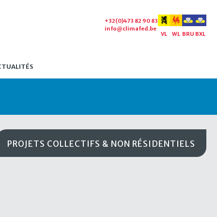
+32(0)473 82 90 83
info@climafed.be
VL
WL
BRU
BXL
CTUALITÉS
PROJETS COLLECTIFS & NON RÉSIDENTIELS