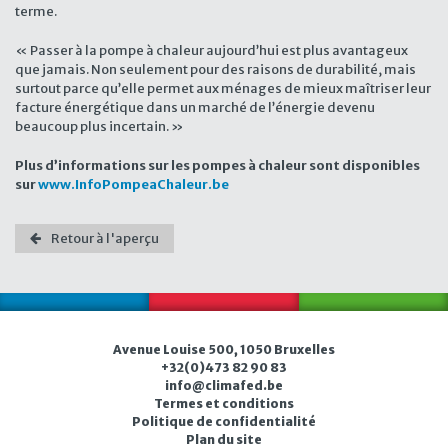
terme.
« Passer à la pompe à chaleur aujourd’hui est plus avantageux
que jamais. Non seulement pour des raisons de durabilité, mais
surtout parce qu’elle permet aux ménages de mieux maîtriser leur
facture énergétique dans un marché de l’énergie devenu
beaucoup plus incertain. »
Plus d’informations sur les pompes à chaleur sont disponibles
sur
www.InfoPompeaChaleur.be
Retour à l'aperçu
Avenue Louise 500, 1050 Bruxelles
+32(0)473 82 90 83
in
f
o@
cli
ma
fe
d.
be
Termes et conditions
Politique de confidentialité
Plan du site