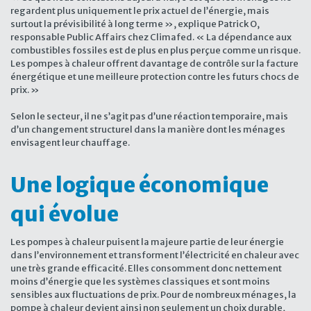
regardent plus uniquement le prix actuel de l’énergie, mais
surtout la prévisibilité à long terme », explique Patrick O,
responsable Public Affairs chez Climafed. « La dépendance aux
combustibles fossiles est de plus en plus perçue comme un risque.
Les pompes à chaleur offrent davantage de contrôle sur la facture
énergétique et une meilleure protection contre les futurs chocs de
prix. »
Selon le secteur, il ne s’agit pas d’une réaction temporaire, mais
d’un changement structurel dans la manière dont les ménages
envisagent leur chauffage.
Une logique économique
qui évolue
Les pompes à chaleur puisent la majeure partie de leur énergie
dans l’environnement et transforment l’électricité en chaleur avec
une très grande efficacité. Elles consomment donc nettement
moins d’énergie que les systèmes classiques et sont moins
sensibles aux fluctuations de prix. Pour de nombreux ménages, la
pompe à chaleur devient ainsi non seulement un choix durable,