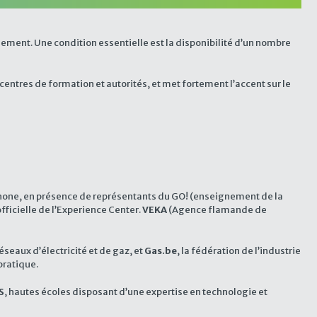
iement. Une condition essentielle est la disponibilité d’un nombre
centres de formation et autorités, et met fortement l’accent sur le
one, en présence de représentants du GO! (enseignement de la
fficielle de l’Experience Center.
VEKA
(Agence flamande de
réseaux d’électricité et de gaz, et
Gas.be
, la fédération de l’industrie
pratique.
S
, hautes écoles disposant d’une expertise en technologie et