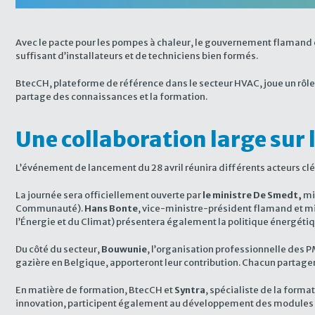
Avec le pacte pour les pompes à chaleur, le gouvernement flamand et
suffisant d’installateurs et de techniciens bien formés.
BtecCH, plateforme de référence dans le secteur HVAC, joue un rôle c
partage des connaissances et la formation.
Une collaboration large sur l
L’événement de lancement du 28 avril réunira différents acteurs clé
La journée sera officiellement ouverte par
le ministre De Smedt,
mi
Communauté).
Hans Bonte
, vice-ministre-président flamand et min
l’Énergie et du Climat) présentera également la politique énergétiq
Du côté du secteur,
Bouwunie
, l’organisation professionnelle des P
gazière en Belgique, apporteront leur contribution. Chacun partagera s
En matière de formation, BtecCH et
Syntra
, spécialiste de la form
innovation, participent également au développement des modules 