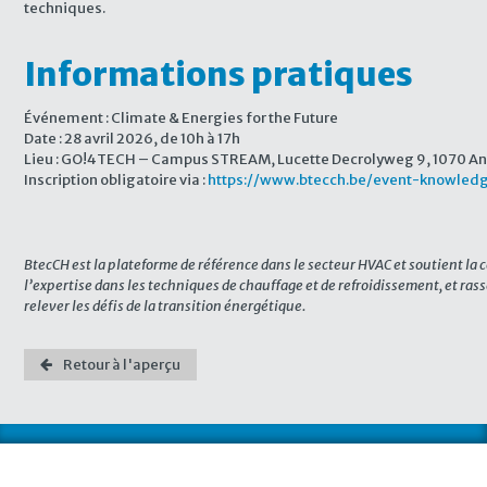
techniques.
Informations pratiques
Événement : Climate & Energies for the Future
Date : 28 avril 2026, de 10h à 17h
Lieu : GO!4TECH – Campus STREAM, Lucette Decrolyweg 9, 1070 An
Inscription obligatoire via :
https://www.btecch.be/event-knowled
BtecCH est la plateforme de référence dans le secteur HVAC et soutient la 
l’expertise dans les techniques de chauffage et de refroidissement, et rass
relever les défis de la transition énergétique.
Retour à l'aperçu