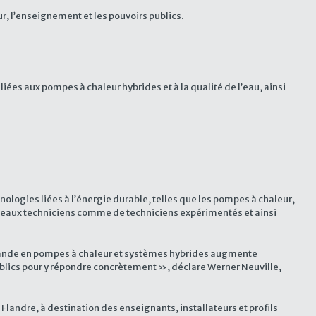
ur, l’enseignement et les pouvoirs publics.
ées aux pompes à chaleur hybrides et à la qualité de l’eau, ainsi
nologies liées à l’énergie durable, telles que les pompes à chaleur,
nouveaux techniciens comme de techniciens expérimentés et ainsi
emande en pompes à chaleur et systèmes hybrides augmente
 publics pour y répondre concrètement », déclare Werner Neuville,
landre, à destination des enseignants, installateurs et profils