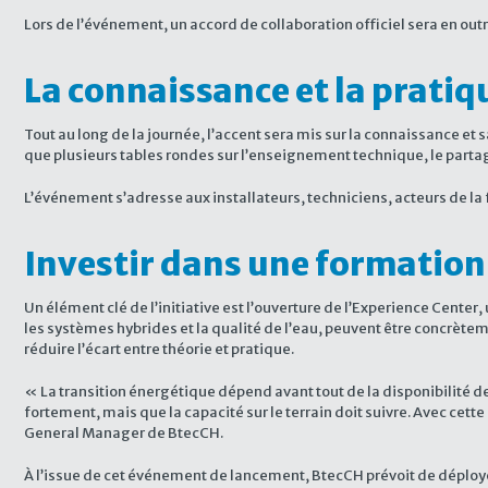
Lors de l’événement, un accord de collaboration officiel sera en outr
La connaissance et la pratiq
Tout au long de la journée, l’accent sera mis sur la connaissance e
que plusieurs tables rondes sur l’enseignement technique, le parta
L’événement s’adresse aux installateurs, techniciens, acteurs de la
Investir dans une formation
Un élément clé de l’initiative est l’ouverture de l’Experience Cente
les systèmes hybrides et la qualité de l’eau, peuvent être concrète
réduire l’écart entre théorie et pratique.
« La transition énergétique dépend avant tout de la disponibilité
fortement, mais que la capacité sur le terrain doit suivre. Avec cet
General Manager de BtecCH.
À l’issue de cet événement de lancement, BtecCH prévoit de déployer