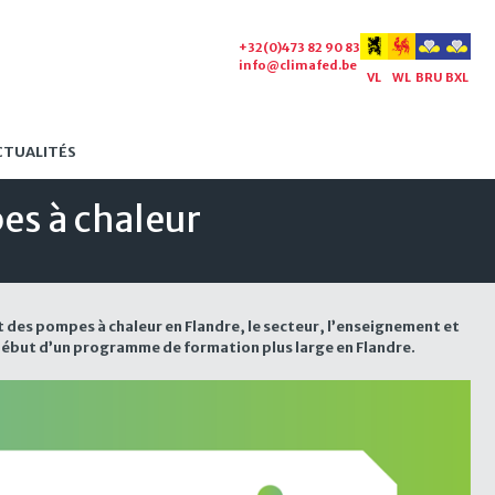
+32(0)473 82 90 83
info@climafed.be
VL
WL
BRU
BXL
CTUALITÉS
es à chaleur
t des pompes à chaleur en Flandre, le secteur, l’enseignement et
 début d’un programme de formation plus large en Flandre.