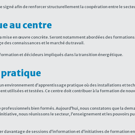
e signé afin de renforcer structurellement la coopération entre le secte
ue au centre
t sa mise en œuvre concrète. Seront notamment abordées des formations li
ge des connaissances et le marché du travail.
 formation et décideurs impliqués dans la transition énergétique.
 pratique
r, un environnement d’apprentissage pratique où des installations et tech
ment utilisées et testées. Ce centre doit contribuer à la formation de 
 de professionnels bien formés. Aujourd’hui, nous constatons que la d
te initiative, nous réunissons le secteur, l’enseignement et les pouvoirs
 davantage de sessions d’information et d’initiatives de formation en F