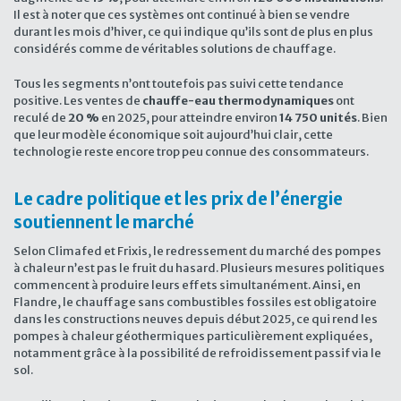
Il est à noter que ces systèmes ont continué à bien se vendre
durant les mois d’hiver, ce qui indique qu’ils sont de plus en plus
considérés comme de véritables solutions de chauffage.
Tous les segments n’ont toutefois pas suivi cette tendance
positive. Les ventes de
chauffe-eau thermodynamiques
ont
reculé de
20 %
en 2025, pour atteindre environ
14 750 unités
. Bien
que leur modèle économique soit aujourd’hui clair, cette
technologie reste encore trop peu connue des consommateurs.
Le cadre politique et les prix de l’énergie
soutiennent le marché
Selon Climafed et Frixis, le redressement du marché des pompes
à chaleur n’est pas le fruit du hasard. Plusieurs mesures politiques
commencent à produire leurs effets simultanément. Ainsi, en
Flandre, le chauffage sans combustibles fossiles est obligatoire
dans les constructions neuves depuis début 2025, ce qui rend les
pompes à chaleur géothermiques particulièrement expliquées,
notamment grâce à la possibilité de refroidissement passif via le
sol.