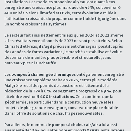
installations. Les modèles monobloc air/eau ont quant à eux
enregistré une croissance plus marquée de 45 %, soit environ 6
400 unités. Selon Climafed et Frixis, cette évolution est liée à
l’utilisation croissante du propane comme fluide frigorigène dans
un nombre croissant de systèmes.
Le secteur fait ainsi nettement mieux qu’en 2024 et 2022, même
si les résultats exceptionnels de 2023 ne sont pas atteints. Selon
Climafed et Frixis, il s’agit précisément d’un signal positif : après
des années de fortes variations, le marché se stabilise et évolue
désormais de manière plus prévisible et structurelle, sans
nouveaux pics ni surchauffe.
Les
pompes à chaleur géothermiques
ont également enregistré
une croissance supplémentaire en 2025, certes plus modérée.
Malgré le recul des permis de construire et l’attente de la
réduction de la TVA à 6 %, ce segment a progressé de
9 %
, pour
atteindre environ
5 400 installations
. Cela confirme que la
géothermie, en particulier dans la construction neuve et les
projets de plus grande envergure, conserve une place durable
dans l’offre de solutions de chauffage renouvelables.
Par ailleurs, le nombre de
pompes à chaleur air/air
a lui aussi
augmenté de
13 %
, pour atteindre environ
120 000 installations
.