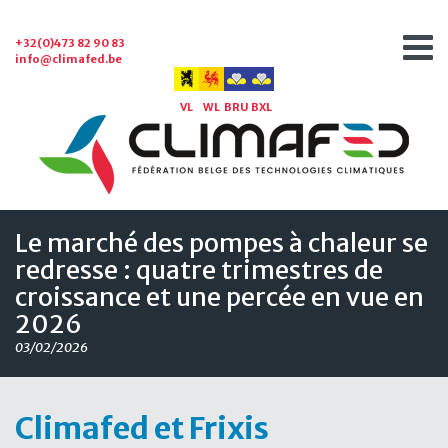
+32(0)473 82 90 83
info@climafed.be
VL
WL
BRU
BXL
Le marché des pompes à chaleur se
redresse : quatre trimestres de
croissance et une percée en vue en
2026
03/02/2026
Climafed et Frixis