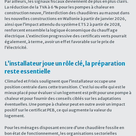
Par ailleurs, les signaux fiscaux deviennent de plus en plus clairs.
La réduction de la TVA à 6 % pour les pompes à chaleur en
construction neuve, l’interdiction des chaudières au mazout dans
les nouvelles constructions en Wallonie à partir de janvier 2026,
ainsi que l’impact attendu du système ETS 2 à partir de 2028,
renforcent ensemble la logique économique du chauffage
électrique. L’extinction progressive des certificats verts pourrait
également, à terme, avoir un effet favorable sur le prix de
l’électricité.
L’installateur joue un rôle clé, la préparation
reste essentielle
Climafed et Frixis soulignent que l’installateur occupe une
position centrale dans cette transition. C’est lui ou elle qui est le
mieux placé pour évaluer si un logement est prêt pour une pompe à
chaleur et pour fournir des conseils ciblés sur les adaptations
éventuelles. Une pompe à chaleur peut en outre avoir un impact
positif sur le certificat PEB, ce qui augmente la valeur du
logement.
Pour les ménages disposant encore d’une chaudière fossile en
bon état de fonctionnement, les organisations sectorielles