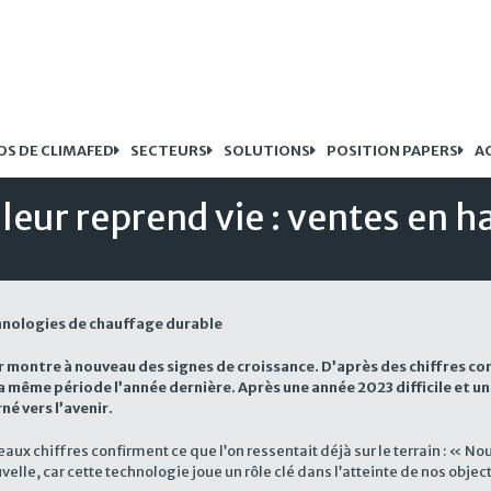
OS DE CLIMAFED
SECTEURS
SOLUTIONS
POSITION PAPERS
A
eur reprend vie : ventes en h
chnologies de chauffage durable
r montre à nouveau des signes de croissance. D’après des chiffres com
la même période l’année dernière.
Après une année 2023 difficile et u
né vers l’avenir.
aux chiffres confirment ce que l’on ressentait déjà sur le terrain : « N
le, car cette technologie joue un rôle clé dans l’atteinte de nos objec