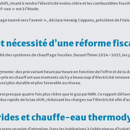
hift, visant à rendre l’électricité moins chère et les combustibles fossi
f-use » est à l’étude.
ffage tourné vers l’avenir », déclare Herwig Coppens, président de Frixis
 et nécessité d’une réforme fisc
té des systèmes de chauffage fossiles. Durant l’hiver 2024–2025, les p
mente : des prix variant heure par heure en fonction de l’offre et de la
e prix en chauffant aux moments où il y a beaucoup d’électricité renouv
i plus durable et plus favorable au réseau.
icité est presque quatre fois plus chère que le gaz par kWh. Ce rapport d
 rapide de la tax shift, réduisant les charges sur l’électricité afin d’ac
rides et chauffe-eau thermo
este un point d’attention. Dans les habitations à faible niveau d’isolat