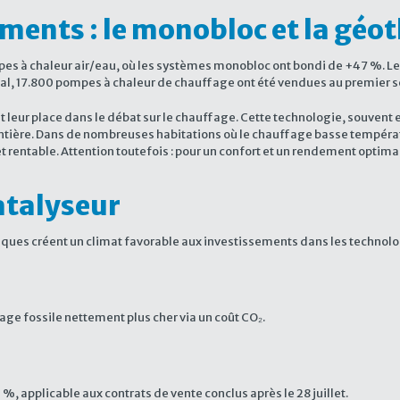
gments : le monobloc et la géo
mpes à chaleur air/eau, où les systèmes monobloc ont bondi de +47 %.
al, 17.800 pompes à chaleur de chauffage ont été vendues au premier s
leur place dans le débat sur le chauffage. Cette technologie, souvent e
tière. Dans de nombreuses habitations où le chauffage basse températur
t rentable. Attention toutefois : pour un confort et un rendement optimau
atalyseur
tiques créent un climat favorable aux investissements dans les technolo
age fossile nettement plus cher via un coût CO₂.
, applicable aux contrats de vente conclus après le 28 juillet.