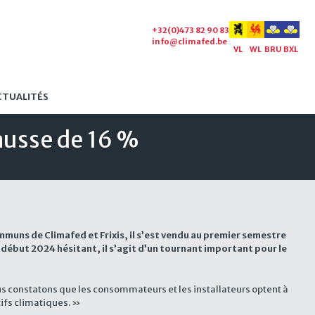
+32(0)473 82 90 83
info@climafed.be
VL
WL
BRU
BXL
CTUALITÉS
ausse de 16 %
muns de Climafed et Frixis, il s’est vendu au premier semestre
n début 2024 hésitant, il s’agit d’un tournant important pour le
ous constatons que les consommateurs et les installateurs optent à
tifs climatiques. »