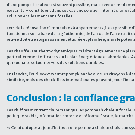
d’une pompe à chaleur est souvent possible, mais avec un rendemen
existante – constituent dans ces cas une solution intermédiaire réa
solution entièrement sans fossiles.
Lors de la rénovation d’immeubles à appartements, il est possible 
fonctionner sur la base de la géothermie, de l’air ou de l’air extrai
œuvre doit être soigneusement étudiée et planifiée, mais le potenti
Les chauffe-eau thermodynamiques méritent également une place de c
particulièrement efficaces sur le plan énergétique et abordables. A
qui souhaite se tourner vers des solutions durables.
En Flandre, l’outil www.warmtepompklaar.be aide les citoyens à déte
similaire, mais des check-lists internationales peuvent, pour l’insta
Conclusion : la confiance gr
Les chiffres montrent clairement que les pompes à chaleur font leur
politique stable, information correcte et réforme fiscale, le marché
« Celui qui opte aujourd’hui pour une pompe à chaleur choisit un s