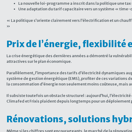
La nouvelle loi-programme a inscrit dans la politique une tax s
Une adaptation du tarif capacitaire vers un système « time-o
« La politique s’oriente clairement vers l’électrification et un chau
»
Prix de l’énergie, flexibilité
La crise énergétique des dernières années a démontré la vulnérabili
attractives sur le plan économique.
Parallèlement, l’importance des tarifs d’électricité dynamiques aug
système de gestion énergétique (EMS), profiter de ces variations d
la consommation d’énergie non seulement moins coûteuse, mais auss
Il subsiste toutefois un obstacle structurel : aujourd’hui, l’électr
Climafed et Frixis plaident depuis longtemps pour un déploiement plus
Rénovations, solutions hyb
Même si les chiffres sont encourageants, le marché de la rénovation r