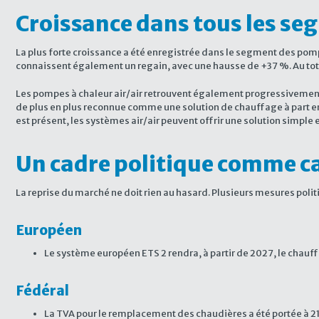
Croissance dans tous les se
La plus forte croissance a été enregistrée dans le segment des po
connaissent également un regain, avec une hausse de +37 %. Au tot
Les pompes à chaleur air/air retrouvent également progressivement 
de plus en plus reconnue comme une solution de chauffage à part en
est présent, les systèmes air/air peuvent offrir une solution simple e
Un cadre politique comme c
La reprise du marché ne doit rien au hasard. Plusieurs mesures poli
Européen
Le système européen ETS 2 rendra, à partir de 2027, le chauff
Fédéral
La TVA pour le remplacement des chaudières a été portée à 21 %