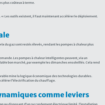
les plus coûteux à terme.
. « Les outils existent, il faut maintenant accélérer le déploiement.
ale
rix du gaz sont restés élevés, rendant les pompes à chaleur plus
 demande. Les pompes à chaleur intelligentes peuvent, via un
elable bon marché, par exemple les dimanches ensoleillés. Cela rend
éfavorable mine la logique économique des technologies durables.
célérer l’électrification du chauffage.
dynamiques comme leviers
ion ou disposant d’un raccordement électrique limité, l’installation