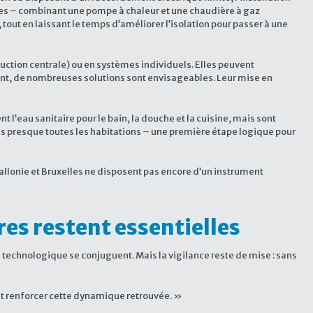
des – combinant une pompe à chaleur et une chaudière à gaz
out en laissant le temps d’améliorer l’isolation pour passer à une
ction centrale) ou en systèmes individuels. Elles peuvent
client, de nombreuses solutions sont envisageables. Leur mise en
eau sanitaire pour le bain, la douche et la cuisine, mais sont
ans presque toutes les habitations – une première étape logique pour
allonie et Bruxelles ne disposent pas encore d’un instrument
res restent essentielles
 technologique se conjuguent. Mais la vigilance reste de mise : sans
et renforcer cette dynamique retrouvée. »