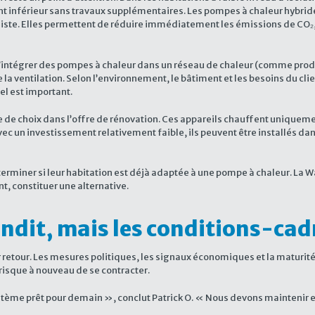
t inférieur sans travaux supplémentaires. Les pompes à chaleur hybri
liste. Elles permettent de réduire immédiatement les émissions de CO₂, t
d’intégrer des pompes à chaleur dans un réseau de chaleur (comme produ
t de la ventilation. Selon l’environnement, le bâtiment et les besoins du 
el est important.
hoix dans l’offre de rénovation. Ces appareils chauffent uniquement l’
vec un investissement relativement faible, ils peuvent être installés d
rminer si leur habitation est déjà adaptée à une pompe à chaleur. La W
nt, constituer une alternative.
andit, mais les conditions-cad
 retour. Les mesures politiques, les signaux économiques et la maturité
 risque à nouveau de se contracter.
ystème prêt pour demain », conclut Patrick O. « Nous devons maintenir 