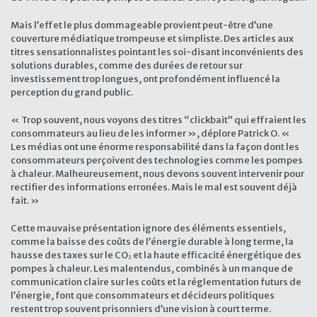
Mais l’effet le plus dommageable provient peut-être d’une
couverture médiatique trompeuse et simpliste. Des articles aux
titres sensationnalistes pointant les soi-disant inconvénients des
solutions durables, comme des durées de retour sur
investissement trop longues, ont profondément influencé la
perception du grand public.
« Trop souvent, nous voyons des titres “clickbait” qui effraient les
consommateurs au lieu de les informer », déplore Patrick O. «
Les médias ont une énorme responsabilité dans la façon dont les
consommateurs perçoivent des technologies comme les pompes
à chaleur. Malheureusement, nous devons souvent intervenir pour
rectifier des informations erronées. Mais le mal est souvent déjà
fait. »
Cette mauvaise présentation ignore des éléments essentiels,
comme la baisse des coûts de l’énergie durable à long terme, la
hausse des taxes sur le CO₂ et la haute efficacité énergétique des
pompes à chaleur. Les malentendus, combinés à un manque de
communication claire sur les coûts et la réglementation futurs de
l’énergie, font que consommateurs et décideurs politiques
restent trop souvent prisonniers d’une vision à court terme.