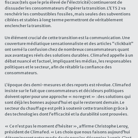
fiscaux (tels que le prix élevé de l’électricité) continueront de
dissuader les consommateurs d’opérer la transition. L’ETS 2 va
renchérir les combustibles fossiles, mais seules des subventions
ciblées et stables à long terme permettront de véritablement
enclencher la transition.
Un élément crucial de cette transition est la communication. Une
couverture médiatique sensationnaliste et des articles “clickbait”
ont semé la confusion chez de nombreux consommateurs quant
aux avantages réels des solutions durables. Climafed appelle à un
débat nuancé et factuel, impliquant les médias, les responsables
politiques et le secteur, afin de rétablir la confiance des
consommateurs.
L’époque des demi-mesures et des reports est révolue. Climafed
insiste sur le fait que consommateurs et décideurs politiques
doivent opter pour une approche « no regret » : des solutions qui
sont déjà les bonnes aujourd’hui et qui le resteront demain. Le
secteur du chauffage est prêt à soutenir cette transition grâce à
des technologies dont l’efficacité et la durabilité sont prouvées.
« Ce n’est pas le moment d’hésiter », affirme Christophe Leroy,
président de Climafed. « Les choix que nous faisons aujourd’hui
détermineront notre mode de vie pour les décennies à venir. C’est