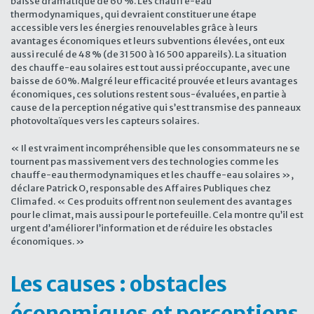
baisse dramatique de 60 %. Les chauffe-eau
thermodynamiques, qui devraient constituer une étape
accessible vers les énergies renouvelables grâce à leurs
avantages économiques et leurs subventions élevées, ont eux
aussi reculé de 48 % (de 31 500 à 16 500 appareils). La situation
des chauffe-eau solaires est tout aussi préoccupante, avec une
baisse de 60%. Malgré leur efficacité prouvée et leurs avantages
économiques, ces solutions restent sous-évaluées, en partie à
cause de la perception négative qui s’est transmise des panneaux
photovoltaïques vers les capteurs solaires.
« Il est vraiment incompréhensible que les consommateurs ne se
tournent pas massivement vers des technologies comme les
chauffe-eau thermodynamiques et les chauffe-eau solaires »,
déclare Patrick O, responsable des Affaires Publiques chez
Climafed. « Ces produits offrent non seulement des avantages
pour le climat, mais aussi pour le portefeuille. Cela montre qu’il est
urgent d’améliorer l’information et de réduire les obstacles
économiques. »
Les causes : obstacles
économiques et perceptions