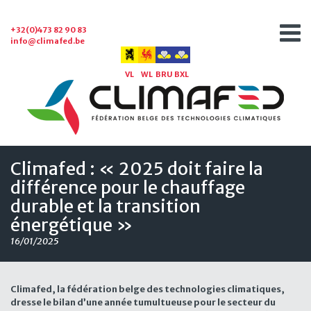
+32(0)473 82 90 83
info@climafed.be
VL
WL
BRU
BXL
Climafed : « 2025 doit faire la
différence pour le chauffage
durable et la transition
énergétique »
16/01/2025
Climafed, la fédération belge des technologies climatiques,
dresse le bilan d’une année tumultueuse pour le secteur du