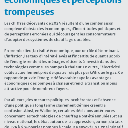
trompeuses
Les chiffres décevants de 2024 résultent d’une combinaison
complexe d’obstacles économiques, d’incertitudes politiques et
de perceptions erronées qui découragent les consommateurs
d’adopter des systèmes de chauffage durables.
En premier lieu, la réalité économique joue un rôle déterminant.
L’inflation, les taux d’intérêt élevés et l’incertitude quant aux prix
de l’énergie rendent les ménages réticents à investir dans des
technologies comme les pompes à chaleur. En outre, l’électricité
coûte actuellement près de quatre fois plus par kWh que le gaz. Ce
rapport de prix de l’énergie défavorable sape les avantages
économiques des pompes à chaleur et rend la transition moins
attractive pour de nombreux foyers.
Par ailleurs, des mesures politiques incohérentes et l’absence
d’une politique à long terme clairement définie créent la
confusion. Ainsi, en Wallonie, certaines décisions antérieures
concernant les technologies de chauffage ont été annulées, et au
niveau national, le débat autour de la suppression, ou non, du taux
de TVA à 6 % pour les pompes à chaleur a envoyé un signal négatif.