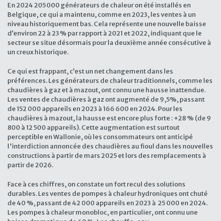
En 2024 205 000 générateurs de chaleur on été installés en
Belgique, ce qui a maintenu, comme en 2023, les ventes à un
niveau historiquement bas. Cela représente une nouvelle baisse
d’environ 22 à 23 % par rapport à 2021 et 2022, indiquant que le
secteur se situe désormais pour la deuxième année consécutive à
un creux historique.
Ce qui est frappant, c’est un net changement dans les
préférences. Les générateurs de chaleur traditionnels, comme les
chaudières à gaz et à mazout, ont connu une hausse inattendue.
Les ventes de chaudières à gaz ont augmenté de 9,5%, passant
de 152 000 appareils en 2023 à 166 600 en 2024. Pour les
chaudières à mazout, la hausse est encore plus forte : +28 % (de 9
800 à 12 500 appareils). Cette augmentation est surtout
perceptible en Wallonie, où les consommateurs ont anticipé
l'interdiction annoncée des chaudières au fioul dans les nouvelles
constructions à partir de mars 2025 et lors des remplacements à
partir de 2026.
Face à ces chiffres, on constate un fort recul des solutions
durables. Les ventes de pompes à chaleur hydroniques ont chuté
de 40 %, passant de 42 000 appareils en 2023 à 25 000 en 2024.
Les pompes à chaleur monobloc, en particulier, ont connu une