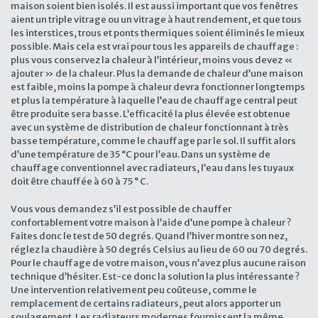
maison soient bien isolés. Il est aussi important que vos fenêtres
aient un triple vitrage ou un vitrage à haut rendement, et que tous
les interstices, trous et ponts thermiques soient éliminés le mieux
possible. Mais cela est vrai pour tous les appareils de chauffage :
plus vous conservez la chaleur à l’intérieur, moins vous devez «
ajouter » de la chaleur. Plus la demande de chaleur d’une maison
est faible, moins la pompe à chaleur devra fonctionner longtemps
et plus la température à laquelle l’eau de chauffage central peut
être produite sera basse. L’efficacité la plus élevée est obtenue
avec un système de distribution de chaleur fonctionnant à très
basse température, comme le chauffage par le sol. Il suffit alors
d’une température de 35 °C pour l’eau. Dans un système de
chauffage conventionnel avec radiateurs, l’eau dans les tuyaux
doit être chauffée à 60 à 75 ° C.
Vous vous demandez s’il est possible de chauffer
confortablement votre maison à l’aide d’une pompe à chaleur ?
Faites donc le test de 50 degrés. Quand l’hiver montre son nez,
réglez la chaudière à 50 degrés Celsius au lieu de 60 ou 70 degrés.
Pour le chauffage de votre maison, vous n’avez plus aucune raison
technique d’hésiter. Est-ce donc la solution la plus intéressante ?
Une intervention relativement peu coûteuse, comme le
remplacement de certains radiateurs, peut alors apporter un
soulagement. Les radiateurs modernes fournissent la même