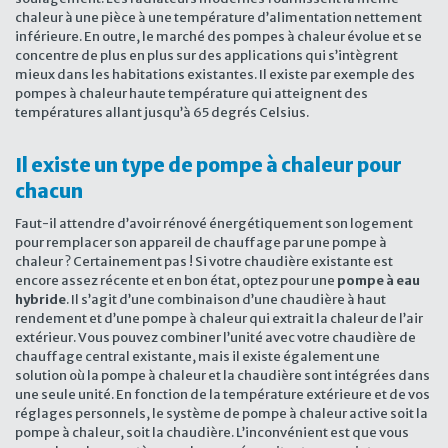
chaleur à une pièce à une température d’alimentation nettement
inférieure. En outre, le marché des pompes à chaleur évolue et se
concentre de plus en plus sur des applications qui s’intègrent
mieux dans les habitations existantes. Il existe par exemple des
pompes à chaleur haute température qui atteignent des
températures allant jusqu’à 65 degrés Celsius.
Il existe un type de pompe à chaleur pour
chacun
Faut-il attendre d’avoir rénové énergétiquement son logement
pour remplacer son appareil de chauffage par une pompe à
chaleur ? Certainement pas ! Si votre chaudière existante est
encore assez récente et en bon état, optez pour une
pompe à eau
hybride
. Il s’agit d’une combinaison d’une chaudière à haut
rendement et d’une pompe à chaleur qui extrait la chaleur de l’air
extérieur. Vous pouvez combiner l’unité avec votre chaudière de
chauffage central existante, mais il existe également une
solution où la pompe à chaleur et la chaudière sont intégrées dans
une seule unité. En fonction de la température extérieure et de vos
réglages personnels, le système de pompe à chaleur active soit la
pompe à chaleur, soit la chaudière. L’inconvénient est que vous