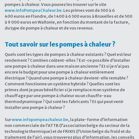
pompes à chaleur. Vous pouvez les trouver sur le site
www.InfoPompeaChaleur.be
. Les primes vont de 300 à 6
400 euros en Flandre, de 1 400 à 6 500 euros à Bruxelles et de 500
à 9 000 euros en Wallonie, en fonction du montant de la facture,
du type de pompe à chaleur et de vos revenus.
Tout savoir sur les pompes à chaleur ?
Quels sont les types de pompes à chaleur existants ? Quel est leur
rendement ? Combien coûtent-elles ? Est-ce possible d’installer
une pompe à chaleur dans une maison ancienne ? Et si je n’ai pas
encore le budget pour une pompe à chaleur entièrement
électrique ? Quand une pompe à chaleur devient-elle rentable ?
Comment fonctionne un système hybride ? Quelles sont les
primes dont je peux bénéficier si je remplace mon système de
chauffage par une pompe à chaleur ou un chauffe-eau
thermodynamique ? Qui sont les fabricants ? Et qui peut venir
installer une pompe à chaleur ?
Sur
www.infopompeachaleur.be
, la plate-forme d’information
non commerciale de l’ATTB (l’association belge du secteur de la
technologie thermique) et de FRIXIS (l’Union belge du froid et du
traitement de l’air), vous trouverez plus d’information, les conseils