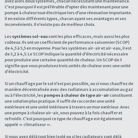
avez alors deux systèmes, chacun nécessitant une maintenance.
C’est pourquoi il est préférable d’opter dès maintenant pour une
pompe à chaleur tout électrique lors d’une rénovation importante.
Il en existe différents types, chacun ayant ses avantages et ses
inconvénients. Il n’existe pas de meilleur choix.
Les
systèmes sol-eau
sont les plus efficaces, mais aussi les plus
coûteux. Ils ont un coefficient de performance saisonnier (SCOP)
de 4,5 à 5,5 en moyenne. Pour les systèmes air-air et air-eau, il est
de 3,2 à 4,5. Le SCOP indique la quantité d’électricité nécessaire
pour produire une certaine quantité de chaleur. Un SCOP
de 3
signifie que vous produisez trois unités de chaleur avec une unité
d’électricité.
Si un chauffage par le sol n’est pas possible, ou si vous chauffez de
manière décentralisée avec des radiateurs à accumulation au gaz
ou à l’électricité, les
pompes à chaleur de type air-air
constituent
une solution plus pratique. Il suffit de raccorder une unité
extérieure et une unité intérieure à travers un mur extérieur. Avec
une pompe à chaleur air-air, vous pouvez à la fois chauffer et
refroidir. C’est pourquoi ce type de chauffage est également
appelé « climatiseur ».
Si vous avez déjà tout bien isolé ou si les radiateurs sont déjà