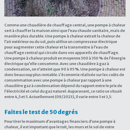
Comme une chaudière de chauffage central, une pompe à chaleur
sert à chauffer la maison ainsi que l’eau chaude sanitaire, mais de
manière plus durable. Une pompe à chaleur extrait la chaleur de
l’air extérieur ou du sol, puis utilise un compresseur électrique
pour augmenter cette chaleur et la transmettre à l’eau de
chauffage central qui circule dans vos appareils de chauffage.
Une pompe à chaleur produit en moyenne 300 à 350 % de l’énergie
électrique qu’elle consomme. Avec une chaudière à gaz à
condensation, on n’atteint que 90 à 95 %. Une pompe à chaleur est
donc beaucoup plus rentable. L’économie réalisée sur les coûts de
consommation avec une pompe à chaleur par rapport à une
chaudière gaz à condensation dépend du rapport entre le prix de
l’électricité et celui du gaz naturel. Auparavant, ce ratio se situait
entre 4,5 et 5. Actuellement (09/2023), il varie entre 3 et 3,5.
Faites le test de 50 degrés
Pour tirer le maximum d’avantages financiers d’une pompe à
chaleur, il est important que le toit, les murs et le sol de votre