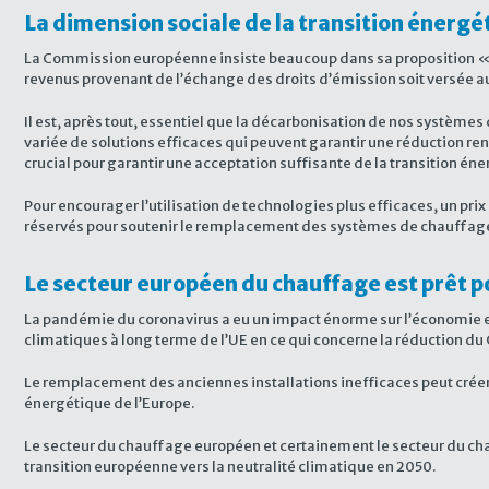
La dimension sociale de la transition énergét
La Commission européenne insiste beaucoup dans sa proposition « A
revenus provenant de l’échange des droits d’émission soit versée aux 
Il est, après tout, essentiel que la décarbonisation de nos système
variée de solutions efficaces qui peuvent garantir une réduction re
crucial pour garantir une acceptation suffisante de la transition éne
Pour encourager l’utilisation de technologies plus efficaces, un p
réservés pour soutenir le remplacement des systèmes de chauffag
Le secteur européen du chauffage est prêt po
La pandémie du coronavirus a eu un impact énorme sur l’économie e
climatiques à long terme de l’UE en ce qui concerne la réduction du
Le remplacement des anciennes installations inefficaces peut créer
énergétique de l’Europe.
Le secteur du chauffage européen et certainement le secteur du chauf
transition européenne vers la neutralité climatique en 2050.