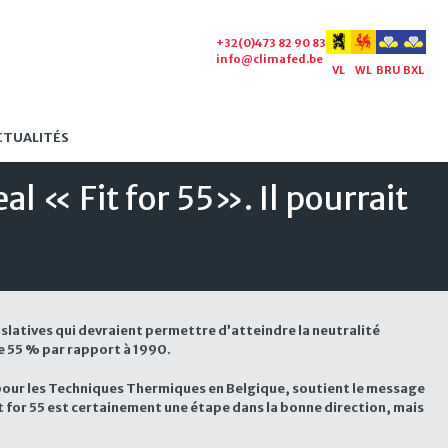
+32(0)473 82 90 83
info@climafed.be
VL
WL
BRU
BXL
CTUALITÉS
l « Fit for 55». Il pourrait
slatives qui devraient permettre d’atteindre la neutralité
de 55 % par rapport à 1990.
n pour les Techniques Thermiques en Belgique, soutient le message
t for 55 est certainement une étape dans la bonne direction, mais