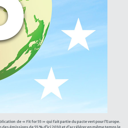
ication de « Fit for 55 » qui fait partie du pacte vert pour l’Europe.
n des émissions de 55 % d’ici 2030 et d’accélérer en même temps le