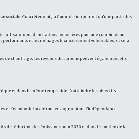
que sociale
. Concrètement, la Commission permet qu’une partie des
voir suffisamment d’incitations financières pour une combinaison
ins performants et les ménages financièrement vulnérables, et sera
ibles de chauffage. Les revenus du carbone peuvent également être
ique et dans le même temps aider à atteindre les objectifs
ises et l’économie locale tout en augmentant l’indépendance
tifs de réduction des émissions pour 2030 et dans le soutien de la