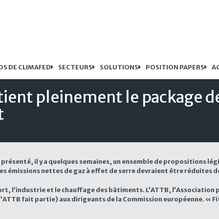
OS DE CLIMAFED
SECTEURS
SOLUTIONS
POSITION PAPERS
A
ient pleinement le package dea
t
présenté, il y a quelques semaines, un ensemble de propositions légi
les émissions nettes de gaz à effet de serre devraient être réduites 
rt, l’industrie et le chauffage des bâtiments. L’ATTB, l’Associatio
l’ATTB fait partie) aux dirigeants de la Commission européenne. « Fi