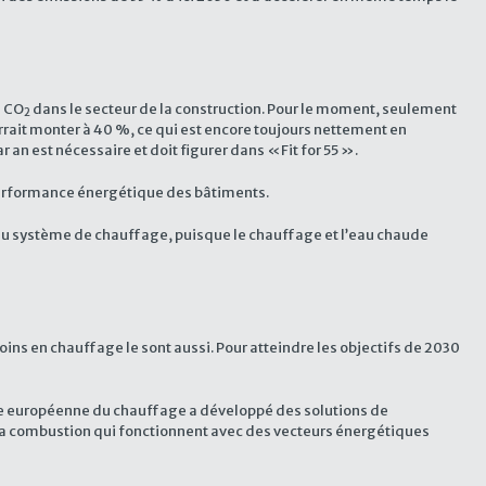
e CO
dans le secteur de la construction. Pour le moment, seulement
2
rait monter à 40 %, ce qui est encore toujours nettement en
an est nécessaire et doit figurer dans «Fit for 55 ».
performance énergétique des bâtiments.
u système de chauffage, puisque le chauffage et l’eau chaude
soins en chauffage le sont aussi. Pour atteindre les objectifs de 2030
strie européenne du chauffage a développé des solutions de
r la combustion qui fonctionnent avec des vecteurs énergétiques