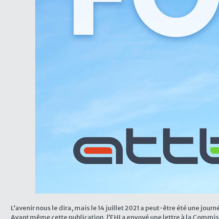
L’avenir nous le dira, mais le 14 juillet 2021 a peut-être été une jou
Avant même cette publication, l’EHI a envoyé une lettre à la Commi