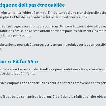
ique ne doit pas être oubliée
justement à l’objectif 55 » sur l’importance d’
une transition climati
plus faibles de la société par le Fonds social pour le climat.
s de chauffage reste abordable pour tous. Par conséquent, il devrait y a
ntable des émissions. C’est surtout pertinent pour les bâtiments les mo
rgétique par le public.
rix du carbone pourrait être progressivement introduit pour les combust
e.
ur « Fit for 55 »
uropéenne. Le secteur du chauffage peut contribuer à la reprise économ
 CO
dans les bâtiments.
2
 des emplois et des opportunités pour les petites et moyennes entrepr
fage belge sont prêts à jouer un rôle clé dans la réalisation des objec