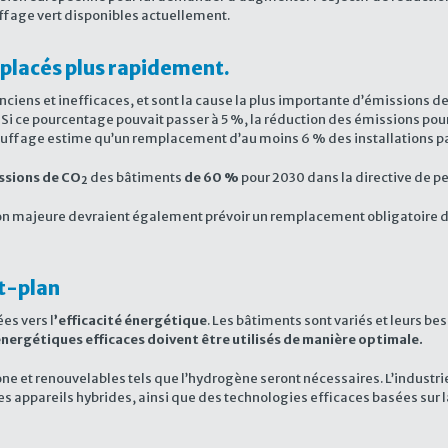
ffage vert disponibles actuellement.
placés plus rapidement.
iens et inefficaces, et sont la cause la plus importante d’émissions d
i ce pourcentage pouvait passer à 5 %, la réduction des émissions pour
uffage estime qu’un remplacement d’au moins 6 % des installations par 
ssions de CO
des bâtiments
de 60 %
pour 2030 dans la directive de 
2
n majeure devraient également prévoir un remplacement obligatoire d
nt-plan
es vers l
’efficacité énergétique
. Les bâtiments sont variés et leurs be
énergétiques efficaces doivent être utilisés de manière optimale.
carbone et renouvelables tels que l’hydrogène seront nécessaires. L’indu
les appareils hybrides, ainsi que des technologies efficaces basées su