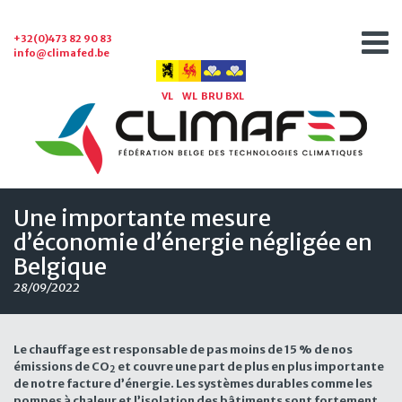
+32(0)473 82 90 83
info@climafed.be
VL
WL
BRU
BXL
Une importante mesure
d’économie d’énergie négligée en
Belgique
28/09/2022
Le chauffage est responsable de pas moins de 15 % de nos
émissions de CO
et couvre une part de plus en plus importante
2
de notre facture d’énergie. Les systèmes durables comme les
pompes à chaleur et l’isolation des bâtiments sont fortement