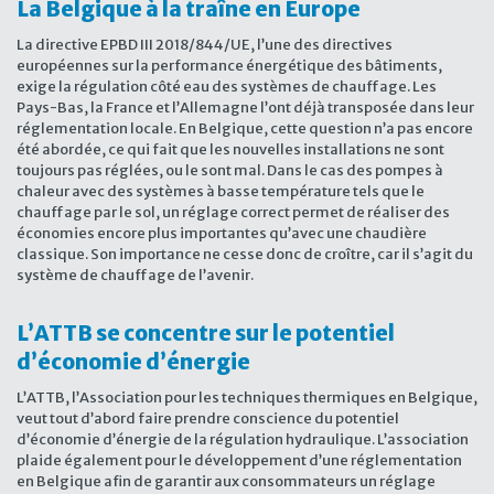
La Belgique à la traîne en Europe
La directive EPBD III 2018/844/UE, l’une des directives
européennes sur la performance énergétique des bâtiments,
exige la régulation côté eau des systèmes de chauffage. Les
Pays-Bas, la France et l’Allemagne l’ont déjà transposée dans leur
réglementation locale. En Belgique, cette question n’a pas encore
été abordée, ce qui fait que les nouvelles installations ne sont
toujours pas réglées, ou le sont mal. Dans le cas des pompes à
chaleur avec des systèmes à basse température tels que le
chauffage par le sol, un réglage correct permet de réaliser des
économies encore plus importantes qu’avec une chaudière
classique. Son importance ne cesse donc de croître, car il s’agit du
système de chauffage de l’avenir.
L’ATTB se concentre sur le potentiel
d’économie d’énergie
L’ATTB, l’Association pour les techniques thermiques en Belgique,
veut tout d’abord faire prendre conscience du potentiel
d’économie d’énergie de la régulation hydraulique. L’association
plaide également pour le développement d’une réglementation
en Belgique afin de garantir aux consommateurs un réglage