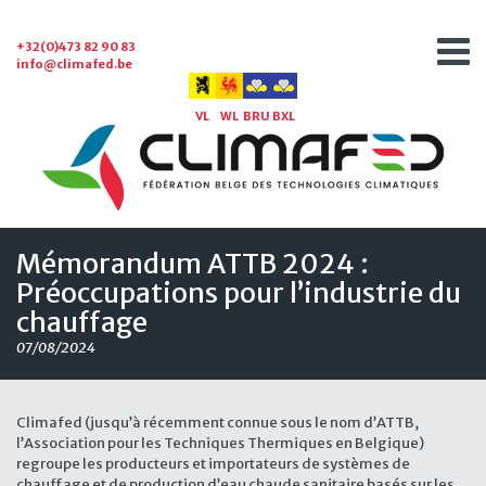
+32(0)473 82 90 83
info@climafed.be
VL
WL
BRU
BXL
Mémorandum ATTB 2024 :
Préoccupations pour l’industrie du
chauffage
07/08/2024
Climafed (jusqu’à récemment connue sous le nom d’ATTB,
l’Association pour les Techniques Thermiques en Belgique)
regroupe les producteurs et importateurs de systèmes de
chauffage et de production d’eau chaude sanitaire basés sur les