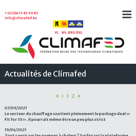
+32(0)473 82 90 83
info@climafed.be
VL
WL
BRU
BXL
Actualités de Climafed
1
2
07/09/2021
Le secteur du chauffage soutient pleinement le package deal «
Fit for 55». Il pourrait même être un peu plus strict
19/04/2021
Tout savoir sur les pompes à chaleur ? Surfez sur la plateforme