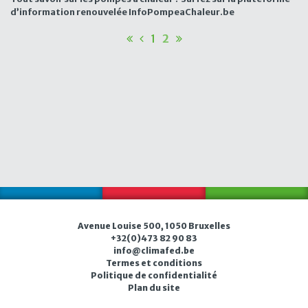
d’information renouvelée InfoPompeaChaleur.be
1
2
Avenue Louise 500, 1050 Bruxelles
+32(0)473 82 90 83
in
f
o@c
l
i
m
afe
d.be
Termes et conditions
Politique de confidentialité
Plan du site