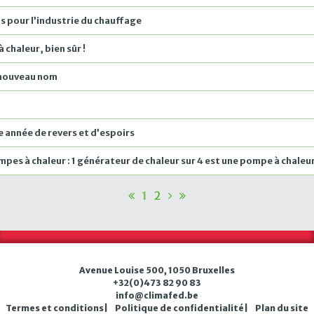
pour l’industrie du chauffage
 chaleur, bien sûr !
n nouveau nom
e année de revers et d’espoirs
es à chaleur : 1 générateur de chaleur sur 4 est une pompe à chaleu
1
2
Avenue Louise 500, 1050 Bruxelles
+32(0)473 82 90 83
in
fo@
clim
a
fed
.b
e
Termes et conditions
Politique de confidentialité
Plan du site