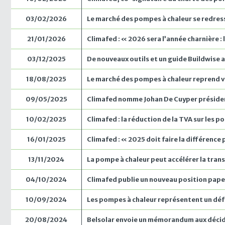
03/02/2026
Le marché des pompes à chaleur se redress
21/01/2026
Climafed : « 2026 sera l’année charnière :
03/12/2025
De nouveaux outils et un guide Buildwise 
18/08/2025
Le marché des pompes à chaleur reprend vi
09/05/2025
Climafed nomme Johan De Cuyper préside
10/02/2025
Climafed : la réduction de la TVA sur les p
16/01/2025
Climafed : « 2025 doit faire la différence
13/11/2024
La pompe à chaleur peut accélérer la tran
04/10/2024
Climafed publie un nouveau position paper 
10/09/2024
Les pompes à chaleur représentent un défi, 
20/08/2024
Belsolar envoie un mémorandum aux décideu