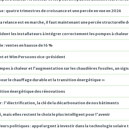
e : quatre trimestres de croissance et une percée en vue en 2026
 la relance est en marche, il faut maintenant une percée structurelle
aident les installateurs à intégrer correctement les pompes à chaleur
e : ventes en hausse de 16 %
nt et Wim Persoons vice-président
ompes à chaleur et l’augmentation sur les chaudières fossiles, un sign
 pour le chauffage durable et la transition énergétique »
sition énergétique des rénovations
: l'électrification, la clé de la décarbonation de nos bâtiments
mais elles restent le choix le plus intelligent pour l'avenir
rs politiques : appel urgent à investir dans la technologie solaire