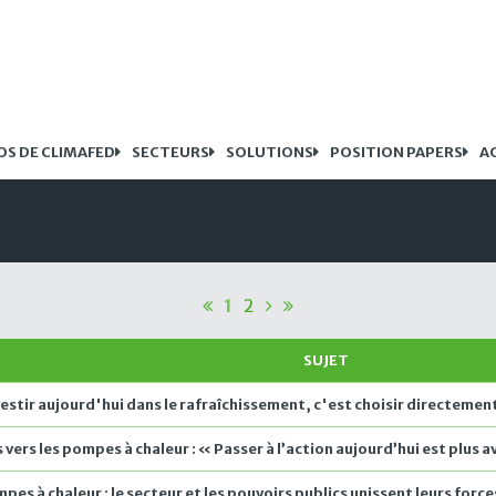
OS DE CLIMAFED
SECTEURS
SOLUTIONS
POSITION PAPERS
A
1
2
SUJET
nvestir aujourd'hui dans le rafraîchissement, c'est choisir directeme
 vers les pompes à chaleur : « Passer à l’action aujourd’hui est plus
es à chaleur : le secteur et les pouvoirs publics unissent leurs forc