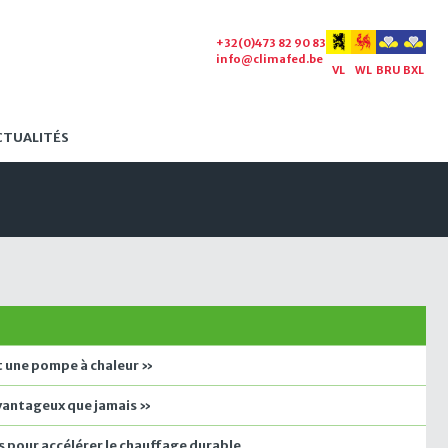
+32(0)473 82 90 83
info@climafed.be
VL
WL
BRU
BXL
CTUALITÉS
nt une pompe à chaleur »
 avantageux que jamais »
es pour accélérer le chauffage durable